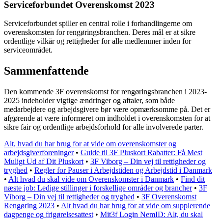
Serviceforbundet Overenskomst 2023
Serviceforbundet spiller en central rolle i forhandlingerne om
overenskomsten for rengøringsbranchen. Deres mål er at sikre
ordentlige vilkår og rettigheder for alle medlemmer inden for
serviceområdet.
Sammenfattende
Den kommende 3F overenskomst for rengøringsbranchen i 2023-
2025 indeholder vigtige ændringer og aftaler, som både
medarbejdere og arbejdsgivere bør være opmærksomme på. Det er
afgørende at være informeret om indholdet i overenskomsten for at
sikre fair og ordentlige arbejdsforhold for alle involverede parter.
Alt, hvad du har brug for at vide om overenskomster og
arbejdsgiverforeninger
•
Guide til 3F Pluskort Rabatter: Få Mest
Muligt Ud af Dit Pluskort
•
3F Viborg – Din vej til rettigheder og
tryghed
•
Regler for Pauser i Arbejdstiden og Arbejdstid i Danmark
•
Alt hvad du skal vide om Overenskomster i Danmark
•
Find dit
næste job: Ledige stillinger i forskellige områder og brancher
•
3F
Viborg – Din vej til rettigheder og tryghed
•
3F Overenskomst
Rengøring 2023
•
Alt hvad du har brug for at vide om supplerende
dagpenge og frigørelsesattest
•
Mit3f Login NemID: Alt, du skal