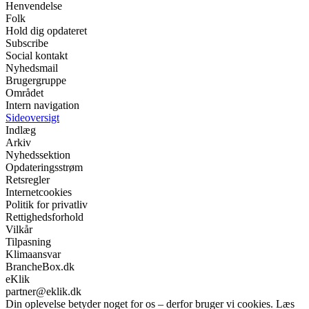
Henvendelse
Folk
Hold dig opdateret
Subscribe
Social kontakt
Nyhedsmail
Brugergruppe
Området
Intern navigation
Sideoversigt
Indlæg
Arkiv
Nyhedssektion
Opdateringsstrøm
Retsregler
Internetcookies
Politik for privatliv
Rettighedsforhold
Vilkår
Tilpasning
Klimaansvar
BrancheBox.dk
eKlik
partner@eklik.dk
Din oplevelse betyder noget for os – derfor bruger vi cookies. Læs