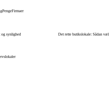
ng
Penge
Firmaer
t og synlighed
Det rette butikslokale: Sådan væl
ervslokaler