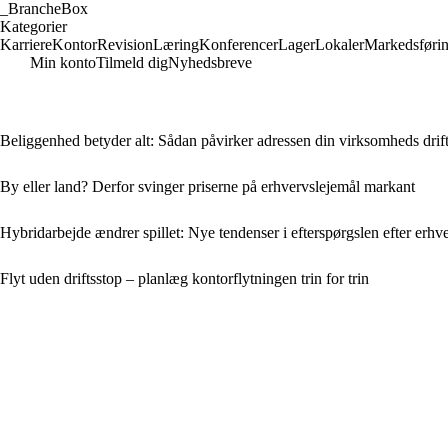
_
BrancheBox
Kategorier
Karriere
Kontor
Revision
Læring
Konferencer
Lager
Lokaler
Markedsføri
Min konto
Tilmeld dig
Nyhedsbreve
Beliggenhed betyder alt: Sådan påvirker adressen din virksomheds drif
By eller land? Derfor svinger priserne på erhvervslejemål markant
Hybridarbejde ændrer spillet: Nye tendenser i efterspørgslen efter erhv
Flyt uden driftsstop – planlæg kontorflytningen trin for trin