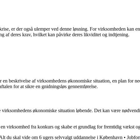
 krise, er der også ulemper ved denne løsning. For virksomheden kan 
 af deres krav, hvilket kan påvirke deres likviditet og indtjening.
 en beskrivelse af virksomhedens økonomiske situation, en plan for ned
i aftalen for at sikre en gnidningsløs gennemførelse.
re virksomhedens økonomiske situation løbende. Det kan være nødvendigt a
e en virksomhed fra konkurs og skabe et grundlag for fremtidig vækst o
Alt du skal vide om 6 ugers selvvalgt uddannelse i København
•
Jobfor