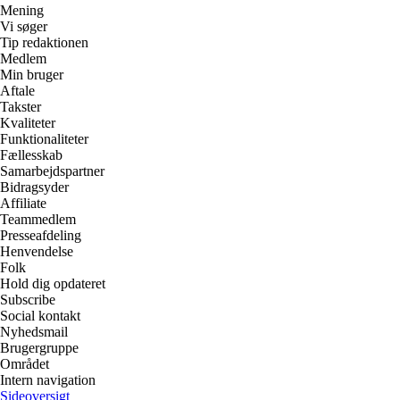
Mening
Vi søger
Tip redaktionen
Medlem
Min bruger
Aftale
Takster
Kvaliteter
Funktionaliteter
Fællesskab
Samarbejdspartner
Bidragsyder
Affiliate
Teammedlem
Presseafdeling
Henvendelse
Folk
Hold dig opdateret
Subscribe
Social kontakt
Nyhedsmail
Brugergruppe
Området
Intern navigation
Sideoversigt