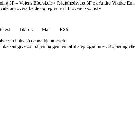
rening 3F – Vojens Efterskole
•
Rådighedsvagt 3F og Andre Vigtige Emne
l vide om overarbejde og reglerne i 3F overenskomst
•
terest
TikTok
Mail
RSS
 køber via links på denne hjemmeside.
 links kan give os indtjening gennem affiliateprogrammer. Kopiering elle