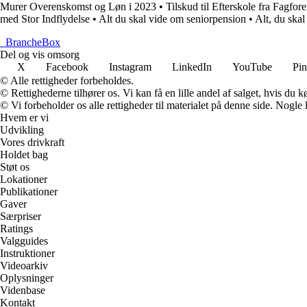
Murer Overenskomst og Løn i 2023
•
Tilskud til Efterskole fra Fagfo
med Stor Indflydelse
•
Alt du skal vide om seniorpension
•
Alt, du ska
_
BrancheBox
Del og vis omsorg
X
Facebook
Instagram
LinkedIn
YouTube
Pin
© Alle rettigheder forbeholdes.
© Rettighederne tilhører os. Vi kan få en lille andel af salget, hvis du
© Vi forbeholder os alle rettigheder til materialet på denne side. Nogle
Hvem er vi
Udvikling
Vores drivkraft
Holdet bag
Støt os
Lokationer
Publikationer
Gaver
Særpriser
Ratings
Valgguides
Instruktioner
Videoarkiv
Oplysninger
Videnbase
Kontakt