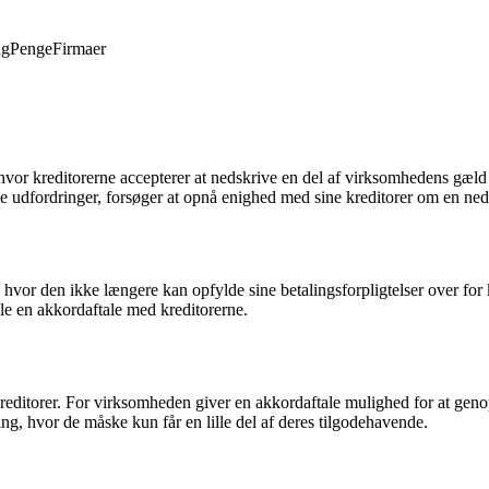
ng
Penge
Firmaer
vor kreditorerne accepterer at nedskrive en del af virksomhedens gæld fo
ke udfordringer, forsøger at opnå enighed med sine kreditorer om en ne
n, hvor den ikke længere kan opfylde sine betalingsforpligtelser over fo
le en akkordaftale med kreditorerne.
ditorer. For virksomheden giver en akkordaftale mulighed for at genopre
ng, hvor de måske kun får en lille del af deres tilgodehavende.