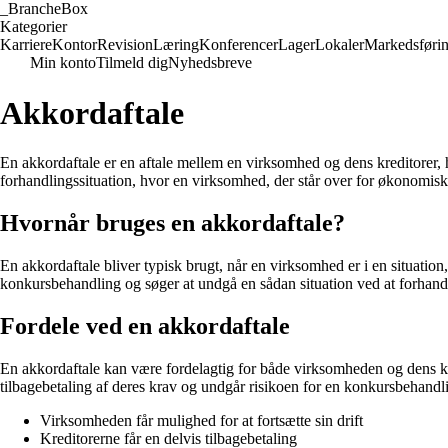
_
BrancheBox
Kategorier
Karriere
Kontor
Revision
Læring
Konferencer
Lager
Lokaler
Markedsføri
Min konto
Tilmeld dig
Nyhedsbreve
Akkordaftale
En akkordaftale er en aftale mellem en virksomhed og dens kreditorer, h
forhandlingssituation, hvor en virksomhed, der står over for økonomis
Hvornår bruges en akkordaftale?
En akkordaftale bliver typisk brugt, når en virksomhed er i en situatio
konkursbehandling og søger at undgå en sådan situation ved at forhand
Fordele ved en akkordaftale
En akkordaftale kan være fordelagtig for både virksomheden og dens kre
tilbagebetaling af deres krav og undgår risikoen for en konkursbehandli
Virksomheden får mulighed for at fortsætte sin drift
Kreditorerne får en delvis tilbagebetaling