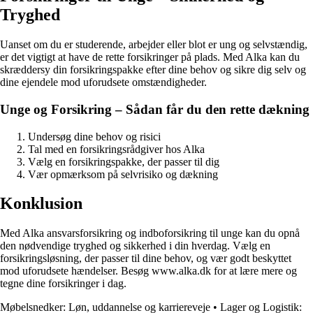
Tryghed
Uanset om du er studerende, arbejder eller blot er ung og selvstændig,
er det vigtigt at have de rette forsikringer på plads. Med Alka kan du
skræddersy din forsikringspakke efter dine behov og sikre dig selv og
dine ejendele mod uforudsete omstændigheder.
Unge og Forsikring – Sådan får du den rette dækning
Undersøg dine behov og risici
Tal med en forsikringsrådgiver hos Alka
Vælg en forsikringspakke, der passer til dig
Vær opmærksom på selvrisiko og dækning
Konklusion
Med Alka ansvarsforsikring og indboforsikring til unge kan du opnå
den nødvendige tryghed og sikkerhed i din hverdag. Vælg en
forsikringsløsning, der passer til dine behov, og vær godt beskyttet
mod uforudsete hændelser. Besøg www.alka.dk for at lære mere og
tegne dine forsikringer i dag.
Møbelsnedker: Løn, uddannelse og karriereveje
•
Lager og Logistik: