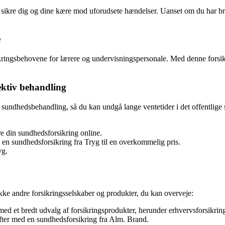
an sikre dig og dine kære mod uforudsete hændelser. Uanset om du har bru
e
sikringsbehovene for lærere og undervisningspersonale. Med denne forsik
ektiv behandling
at sundhedsbehandling, så du kan undgå lange ventetider i det offentl
e din sundhedsforsikring online.
 en sundhedsforsikring fra Tryg til en overkommelig pris.
yg.
ke andre forsikringsselskaber og produkter, du kan overveje:
med et bredt udvalg af forsikringsprodukter, herunder erhvervsforsikrin
ter med en sundhedsforsikring fra Alm. Brand.