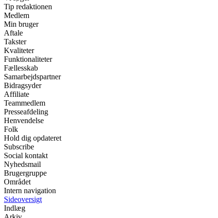
Tip redaktionen
Medlem
Min bruger
Aftale
Takster
Kvaliteter
Funktionaliteter
Fællesskab
Samarbejdspartner
Bidragsyder
Affiliate
Teammedlem
Presseafdeling
Henvendelse
Folk
Hold dig opdateret
Subscribe
Social kontakt
Nyhedsmail
Brugergruppe
Området
Intern navigation
Sideoversigt
Indlæg
Arkiv