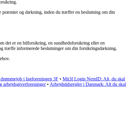
rsikring.
igne præmier og dækning, inden du træffer en beslutning om din
 det er en bilforsikring, en sundhedsforsikring eller en
r og træffe informerede beslutninger om din forsikringsdækning.
behov.
t drømmejob i fagforeningen 3F
•
Mit3f Login NemID: Alt, du skal
g arbejdsgiverforeninger
•
Arbejdstidsregler i Danmark: Alt du skal