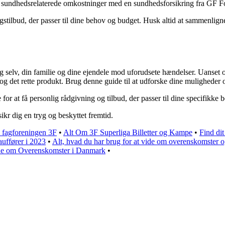
d sundhedsrelaterede omkostninger med en sundhedsforsikring fra GF Fo
kringstilbud, der passer til dine behov og budget. Husk altid at sammenl
g selv, din familie og dine ejendele mod uforudsete hændelser. Uanset om
r og det rette produkt. Brug denne guide til at udforske dine mulighede
 for at få personlig rådgivning og tilbud, der passer til dine specifikke 
kr dig en tryg og beskyttet fremtid.
 fagforeningen 3F
•
Alt Om 3F Superliga Billetter og Kampe
•
Find di
uffører i 2023
•
Alt, hvad du har brug for at vide om overenskomster o
ide om Overenskomster i Danmark
•