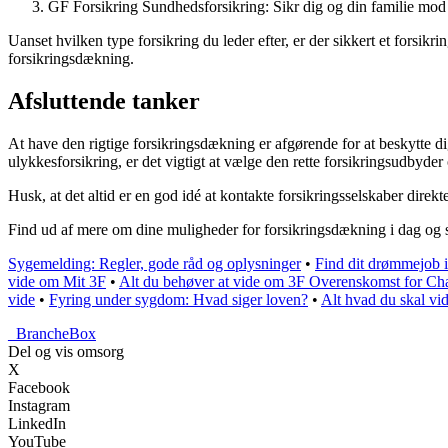
GF Forsikring Sundhedsforsikring: Sikr dig og din familie mo
Uanset hvilken type forsikring du leder efter, er der sikkert et forsi
forsikringsdækning.
Afsluttende tanker
At have den rigtige forsikringsdækning er afgørende for at beskytte di
ulykkesforsikring, er det vigtigt at vælge den rette forsikringsudbyde
Husk, at det altid er en god idé at kontakte forsikringsselskaber direkte
Find ud af mere om dine muligheder for forsikringsdækning i dag og si
Sygemelding: Regler, gode råd og oplysninger
•
Find dit drømmejob i
vide om Mit 3F
•
Alt du behøver at vide om 3F Overenskomst for Cha
vide
•
Fyring under sygdom: Hvad siger loven?
•
Alt hvad du skal v
_
BrancheBox
Del og vis omsorg
X
Facebook
Instagram
LinkedIn
YouTube