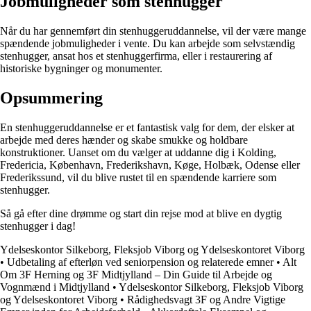
Jobmuligheder som stenhugger
Når du har gennemført din stenhuggeruddannelse, vil der være mange
spændende jobmuligheder i vente. Du kan arbejde som selvstændig
stenhugger, ansat hos et stenhuggerfirma, eller i restaurering af
historiske bygninger og monumenter.
Opsummering
En stenhuggeruddannelse er et fantastisk valg for dem, der elsker at
arbejde med deres hænder og skabe smukke og holdbare
konstruktioner. Uanset om du vælger at uddanne dig i Kolding,
Fredericia, København, Frederikshavn, Køge, Holbæk, Odense eller
Frederikssund, vil du blive rustet til en spændende karriere som
stenhugger.
Så gå efter dine drømme og start din rejse mod at blive en dygtig
stenhugger i dag!
Ydelseskontor Silkeborg, Fleksjob Viborg og Ydelseskontoret Viborg
•
Udbetaling af efterløn ved seniorpension og relaterede emner
•
Alt
Om 3F Herning og 3F Midtjylland – Din Guide til Arbejde og
Vognmænd i Midtjylland
•
Ydelseskontor Silkeborg, Fleksjob Viborg
og Ydelseskontoret Viborg
•
Rådighedsvagt 3F og Andre Vigtige