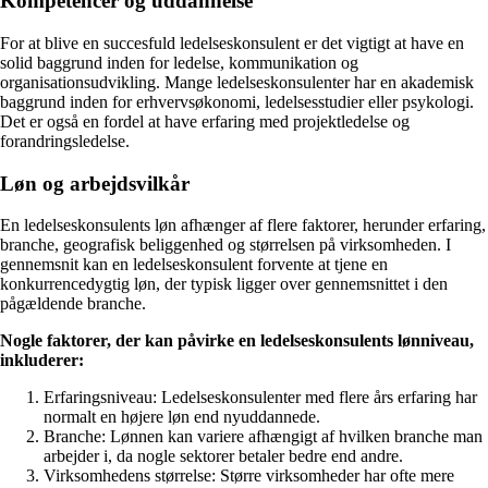
Kompetencer og uddannelse
For at blive en succesfuld ledelseskonsulent er det vigtigt at have en
solid baggrund inden for ledelse, kommunikation og
organisationsudvikling. Mange ledelseskonsulenter har en akademisk
baggrund inden for erhvervsøkonomi, ledelsesstudier eller psykologi.
Det er også en fordel at have erfaring med projektledelse og
forandringsledelse.
Løn og arbejdsvilkår
En ledelseskonsulents løn afhænger af flere faktorer, herunder erfaring,
branche, geografisk beliggenhed og størrelsen på virksomheden. I
gennemsnit kan en ledelseskonsulent forvente at tjene en
konkurrencedygtig løn, der typisk ligger over gennemsnittet i den
pågældende branche.
Nogle faktorer, der kan påvirke en ledelseskonsulents lønniveau,
inkluderer:
Erfaringsniveau: Ledelseskonsulenter med flere års erfaring har
normalt en højere løn end nyuddannede.
Branche: Lønnen kan variere afhængigt af hvilken branche man
arbejder i, da nogle sektorer betaler bedre end andre.
Virksomhedens størrelse: Større virksomheder har ofte mere