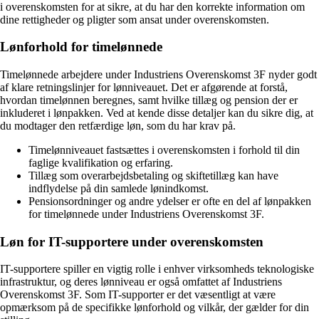
i overenskomsten for at sikre, at du har den korrekte information om
dine rettigheder og pligter som ansat under overenskomsten.
Lønforhold for timelønnede
Timelønnede arbejdere under Industriens Overenskomst 3F nyder godt
af klare retningslinjer for lønniveauet. Det er afgørende at forstå,
hvordan timelønnen beregnes, samt hvilke tillæg og pension der er
inkluderet i lønpakken. Ved at kende disse detaljer kan du sikre dig, at
du modtager den retfærdige løn, som du har krav på.
Timelønniveauet fastsættes i overenskomsten i forhold til din
faglige kvalifikation og erfaring.
Tillæg som overarbejdsbetaling og skiftetillæg kan have
indflydelse på din samlede lønindkomst.
Pensionsordninger og andre ydelser er ofte en del af lønpakken
for timelønnede under Industriens Overenskomst 3F.
Løn for IT-supportere under overenskomsten
IT-supportere spiller en vigtig rolle i enhver virksomheds teknologiske
infrastruktur, og deres lønniveau er også omfattet af Industriens
Overenskomst 3F. Som IT-supporter er det væsentligt at være
opmærksom på de specifikke lønforhold og vilkår, der gælder for din