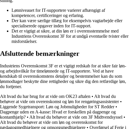
stilling.
Lønniveauet for IT-supportere varierer afhængigt af
kompetencer, certificeringer og erfaring.
Der kan være særlige tillæg for eksempelvis vagtarbejde eller
specialiserede opgaver inden for IT-support.
Det er vigtigt at sikre, at din løn er i overensstemmelse med
Industriens Overenskomst 3F for at undgå eventuelle tvister eller
misforståelser.
Afsluttende bemærkninger
Industriens Overenskomst 3F er et vigtigt redskab for at sikre fair løn-
og arbejdsvilkår for timelønnede og IT-supportere. Ved at have
kendskab til overenskomstens detaljer og bestemmelser kan du som
lønmodtager beskytte dine rettigheder og sikre dig den retfærdige løn,
du fortjener.
Alt hvad du har brug for at vide om OK23 aftalen
•
Alt hvad du
behøver at vide om overenskomst og løn for rengøringsassistenter
•
Liggende Sygetransport: Løn og Jobmuligheder for ST Redder
•
Dagpenge uden en A-kasse: Hvad er forskellen på dagpenge og
kontanthjælp?
•
Alt hvad du behøver at vide om 3F Midtvendsyssel
•
Alt hvad du behøver at vide om løn og overenskomst for
pædagogmedhjælpere og omsorgsmedhjælpere
•
Overførsel af Ferie i