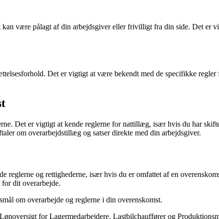
an være pålagt af din arbejdsgiver eller frivilligt fra din side. Det er 
ttelsesforhold. Det er vigtigt at være bekendt med de specifikke regler
st
rne. Det er vigtigt at kende reglerne for nattillæg, især hvis du har ski
aftaler om overarbejdstillæg og satser direkte med din arbejdsgiver.
nde reglerne og rettighederne, især hvis du er omfattet af en overensko
 for dit overarbejde.
rgsmål om overarbejde og reglerne i din overenskomst.
Lønoversigt for Lagermedarbejdere, Lastbilchauffører og Produktionsm