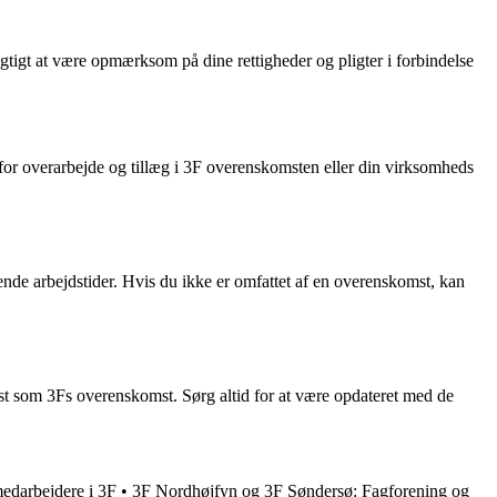
vigtigt at være opmærksom på dine rettigheder og pligter i forbindelse
 for overarbejde og tillæg i 3F overenskomsten eller din virksomheds
ftende arbejdstider. Hvis du ikke er omfattet af en overenskomst, kan
mst som 3Fs overenskomst. Sørg altid for at være opdateret med de
edarbejdere i 3F
•
3F Nordhøjfyn og 3F Søndersø: Fagforening og