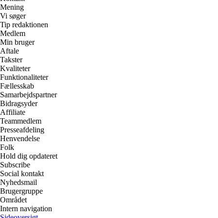
Mening
Vi søger
Tip redaktionen
Medlem
Min bruger
Aftale
Takster
Kvaliteter
Funktionaliteter
Fællesskab
Samarbejdspartner
Bidragsyder
Affiliate
Teammedlem
Presseafdeling
Henvendelse
Folk
Hold dig opdateret
Subscribe
Social kontakt
Nyhedsmail
Brugergruppe
Området
Intern navigation
Sideoversigt