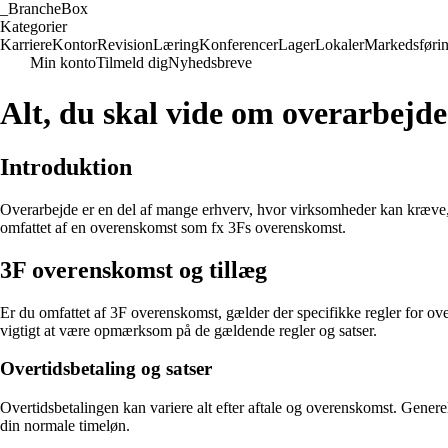
_
BrancheBox
Kategorier
Karriere
Kontor
Revision
Læring
Konferencer
Lager
Lokaler
Markedsføri
Min konto
Tilmeld dig
Nyhedsbreve
Alt, du skal vide om overarbejde
Introduktion
Overarbejde er en del af mange erhverv, hvor virksomheder kan kræve, a
omfattet af en overenskomst som fx 3Fs overenskomst.
3F overenskomst og tillæg
Er du omfattet af 3F overenskomst, gælder der specifikke regler for ove
vigtigt at være opmærksom på de gældende regler og satser.
Overtidsbetaling og satser
Overtidsbetalingen kan variere alt efter aftale og overenskomst. Genere
din normale timeløn.