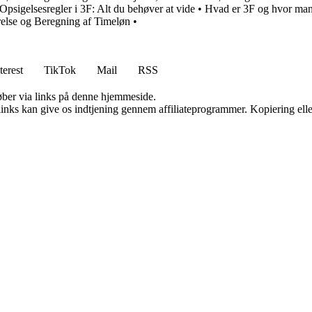
Opsigelsesregler i 3F: Alt du behøver at vide
•
Hvad er 3F og hvor ma
else og Beregning af Timeløn
•
terest
TikTok
Mail
RSS
 køber via links på denne hjemmeside.
 links kan give os indtjening gennem affiliateprogrammer. Kopiering elle