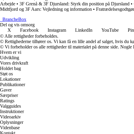
Arbejde
•
3F Grenå & 3F Djursland: Styrk din position på Djursland
•
Midtfjord og 3F Aars: Vejledning og information
•
Fratrædelsesgodtgør
_
BrancheBox
Del og vis omsorg
X
Facebook
Instagram
LinkedIn
YouTube
Pin
© Alle rettigheder forbeholdes.
© Rettighederne tilhører os. Vi kan få en lille andel af salget, hvis du
© Vi forbeholder os alle rettigheder til materialet på denne side. Nogle
Hvem er vi
Udvikling
Vores drivkraft
Holdet bag
Støt os
Lokationer
Publikationer
Gaver
Særpriser
Ratings
Valgguides
Instruktioner
Videoarkiv
Oplysninger
Videnbase
Kontakt