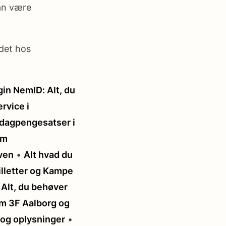
an være
jdet hos
gin NemID: Alt, du
rvice i
 dagpengesatser i
om
ven
•
Alt hvad du
illetter og Kampe
•
Alt, du behøver
m 3F Aalborg og
 og oplysninger
•