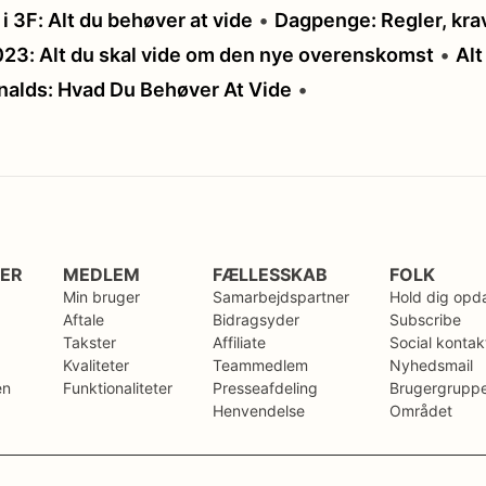
i 3F: Alt du behøver at vide
•
Dagpenge: Regler, kra
3: Alt du skal vide om den nye overenskomst
•
Alt
alds: Hvad Du Behøver At Vide
•
GER
MEDLEM
FÆLLESSKAB
FOLK
Min bruger
Samarbejdspartner
Hold dig opd
Aftale
Bidragsyder
Subscribe
Takster
Affiliate
Social kontak
Kvaliteter
Teammedlem
Nyhedsmail
en
Funktionaliteter
Presseafdeling
Brugergrupp
Henvendelse
Området