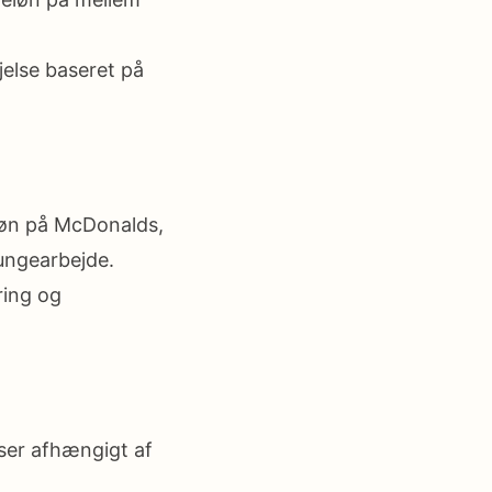
else baseret på
løn på McDonalds,
ungearbejde.
ring og
ser afhængigt af