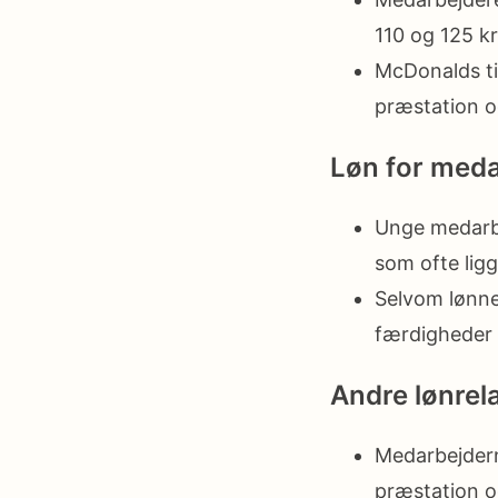
110 og 125 kr
McDonalds ti
præstation 
Løn for meda
Unge medarbe
som ofte lig
Selvom lønne
færdigheder 
Andre lønrel
Medarbejdern
præstation o