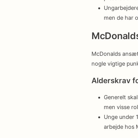
Ungarbejdere
men de har o
McDonalds
McDonalds ansætte
nogle vigtige pun
Alderskrav f
Generelt ska
men visse ro
Unge under 18
arbejde hos