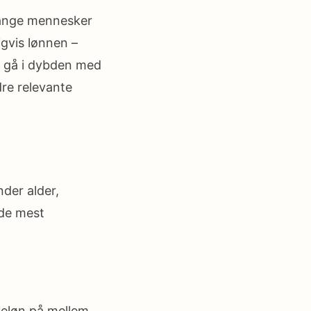
mange mennesker
igvis lønnen –
i gå i dybden med
re relevante
der alder,
 de mest
meløn på mellem