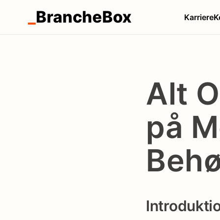
_
BrancheBox
Karriere
K
Alt 
på M
Behø
Introdukti