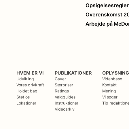
Opsigelsesregler 
Overenskomst 202
Arbejde på McDon
HVEM ER VI
PUBLIKATIONER
OPLYSNIN
Udvikling
Gaver
Videnbase
Vores drivkraft
Særpriser
Kontakt
Holdet bag
Ratings
Mening
Støt os
Valgguides
Vi søger
Lokationer
Instruktioner
Tip redaktion
Videoarkiv