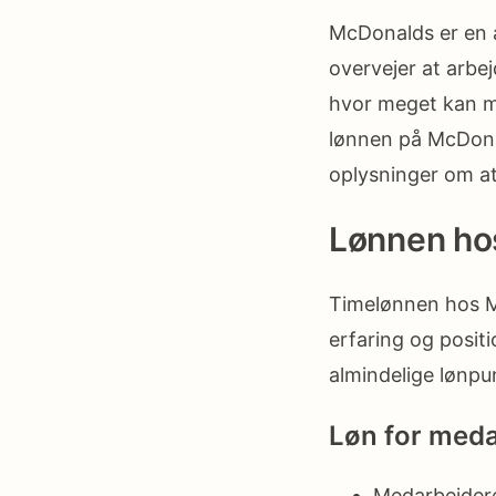
McDonalds er en 
overvejer at arbej
hvor meget kan ma
lønnen på McDonal
oplysninger om a
Lønnen ho
Timelønnen hos Mc
erfaring og posit
almindelige lønp
Løn for meda
Medarbejdere