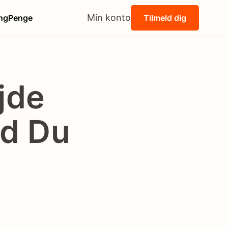
Min konto
ng
Penge
Tilmeld dig
jde
ad Du