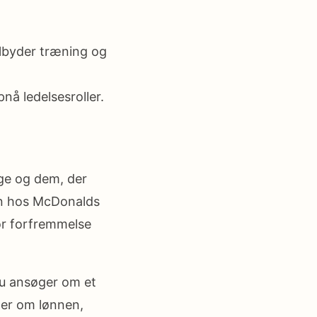
ilbyder træning og
nå ledelsesroller.
ge og dem, der
nen hos McDonalds
or forfremmelse
du ansøger om et
ler om lønnen,