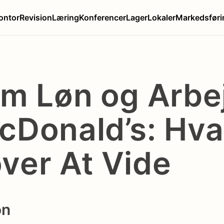
ontor
Revision
Læring
Konferencer
Lager
Lokaler
Markedsføri
Om Løn og Arbe
cDonald’s: Hv
ver At Vide
on