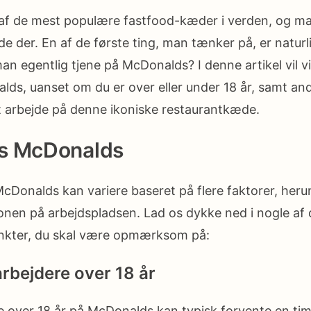
af de mest populære fastfood-kæder i verden, og 
de der. En af de første ting, man tænker på, er naturl
n egentlig tjene på McDonalds? I denne artikel vil v
ds, uanset om du er over eller under 18 år, samt and
t arbejde på denne ikoniske restaurantkæde.
s McDonalds
Donalds kan variere baseret på flere faktorer, herun
ionen på arbejdspladsen. Lad os dykke ned i nogle af
unkter, du skal være opmærksom på:
rbejdere over 18 år
 over 18 år på McDonalds kan typisk forvente en ti