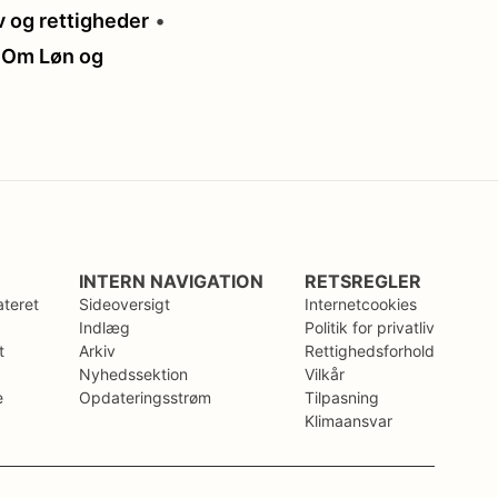
v og rettigheder
•
 Om Løn og
INTERN NAVIGATION
RETSREGLER
ateret
Sideoversigt
Internetcookies
Indlæg
Politik for privatliv
t
Arkiv
Rettighedsforhold
Nyhedssektion
Vilkår
e
Opdateringsstrøm
Tilpasning
Klimaansvar