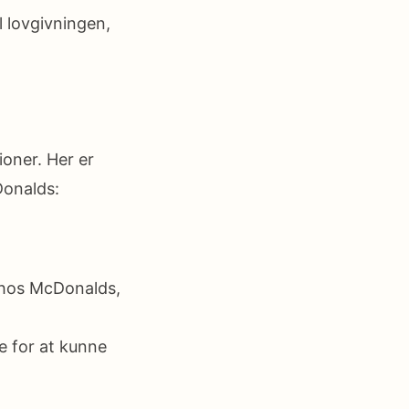
l lovgivningen,
oner. Her er
Donalds:
b hos McDonalds,
ge for at kunne