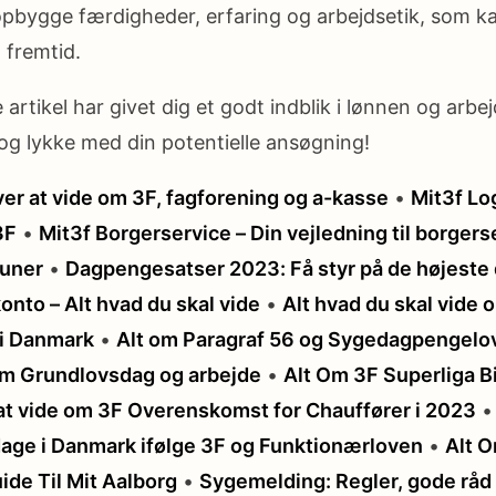
pbygge færdigheder, erfaring og arbejdsetik, som k
 fremtid.
 artikel har givet dig et godt indblik i lønnen og arbe
g lykke med din potentielle ansøgning!
er at vide om 3F, fagforening og a-kasse
•
Mit3f Lo
3F
•
Mit3f Borgerservice – Din vejledning til borgerse
muner
•
Dagpengesatser 2023: Få styr på de højeste
onto – Alt hvad du skal vide
•
Alt hvad du skal vide 
i Danmark
•
Alt om Paragraf 56 og Sygedagpengelo
om Grundlovsdag og arbejde
•
Alt Om 3F Superliga B
at vide om 3F Overenskomst for Chauffører i 2023
gdage i Danmark ifølge 3F og Funktionærloven
•
Alt O
ide Til Mit Aalborg
•
Sygemelding: Regler, gode råd