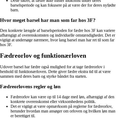
Dette sikrer, at fædre ikke mister indkomst under deres
barselsperiode og kan fokusere på at være der for deres nyfødte
barn.
Hvor meget barsel har man som far hos 3F?
Den konkrete længde af barselsperioden for fædre hos 3F kan variere
afhængigt af overenskomsten og individuelle omstændigheder. Det er
vigtigt at undersøge nærmere, hvor lang barsel man har ret til som far
hos 3F.
Fædreorlov og funktionærloven
Udover barsel har fædre også mulighed for at tage fædreorlov i
henhold til funktionærloven. Dette giver fædre ekstra tid til at være
sammen med deres barn og styrke båndet fra starten.
Fædreorlovens regler og løn
Fædreorlov kan være op til 14 dage med løn, afhængigt af den
konkrete overenskomst eller virksomhedens politik.
Det er vigtigt at være opmærksom på reglerne for fædreorlov,
herunder hvordan man ansøger om orloven og hvilken løn man
er berettiget til.