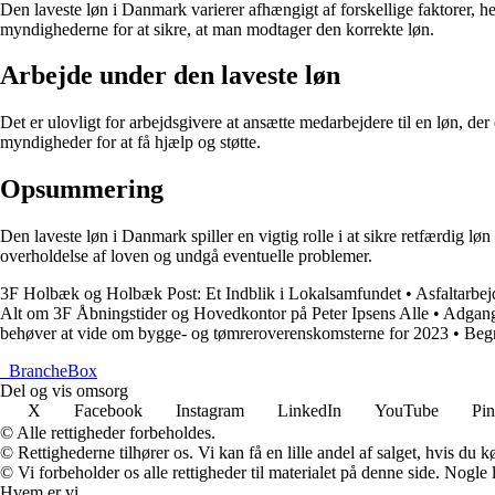
Den laveste løn i Danmark varierer afhængigt af forskellige faktorer, he
myndighederne for at sikre, at man modtager den korrekte løn.
Arbejde under den laveste løn
Det er ulovligt for arbejdsgivere at ansætte medarbejdere til en løn, de
myndigheder for at få hjælp og støtte.
Opsummering
Den laveste løn i Danmark spiller en vigtig rolle i at sikre retfærdig l
overholdelse af loven og undgå eventuelle problemer.
3F Holbæk og Holbæk Post: Et Indblik i Lokalsamfundet
•
Asfaltarbe
Alt om 3F Åbningstider og Hovedkontor på Peter Ipsens Alle
•
Adgangs
behøver at vide om bygge- og tømreroverenskomsterne for 2023
•
Begr
_
BrancheBox
Del og vis omsorg
X
Facebook
Instagram
LinkedIn
YouTube
Pin
© Alle rettigheder forbeholdes.
© Rettighederne tilhører os. Vi kan få en lille andel af salget, hvis du
© Vi forbeholder os alle rettigheder til materialet på denne side. Nogle
Hvem er vi