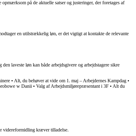
re opmærksom på de aktuelle satser og justeringer, der foretages af
dtager en utilstrækkelig løn, er det vigtigt at kontakte de relevante
ng den laveste løn kan både arbejdsgivere og arbejdstagere sikre
ainere
•
Alt, du behøver at vide om 1. maj – Arbejdernes Kampdag
•
robowe w Danii
•
Valg af Arbejdsmiljørepræsentant i 3F
•
Alt du
r videreformidling kræver tilladelse.