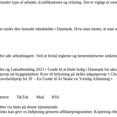
runder type af arbejde, kvalifikationer og erfaring. Det er vigtigt at væ
r er under den fastsatte mindsteløn i Danmark. Hvis man mener, at man mo
øn for alle arbejdstagere. Ved at forstå reglerne og bestemmelserne omkri
jder og Lønudbetaling 2023
•
Guide til at finde bolig i Danmark for ukr
veje på byggepladsen: Krav til belysning på fælles adgangsveje
•
Cho
avelseshjælp fra 3F – En Guide til At Skabe en Værdig Afslutning
•
terest
TikTok
Mail
RSS
 køber via links på denne hjemmeside.
 links kan give os indtjening gennem affiliateprogrammer. Kopiering elle