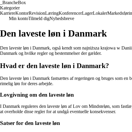
_
BrancheBox
Kategorier
Karriere
Kontor
Revision
Læring
Konferencer
Lager
Lokaler
Markedsføri
Min konto
Tilmeld dig
Nyhedsbreve
Den laveste løn i Danmark
Den laveste løn i Danmark, også kendt som najniższa krajowa w Danii, ref
Danmark og hvilke regler og bestemmelser der gælder.
Hvad er den laveste løn i Danmark?
Den laveste løn i Danmark fastsættes af regeringen og bruges som en be
rimelig løn for deres arbejde.
Lovgivning om den laveste løn
I Danmark reguleres den laveste løn af Lov om Mindsteløn, som fastlægge
at overholde disse regler for at undgå eventuelle konsekvenser.
Satser for den laveste løn