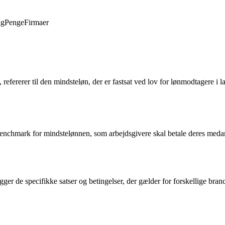
ng
Penge
Firmaer
ererer til den mindsteløn, der er fastsat ved lov for lønmodtagere i lan
nchmark for mindstelønnen, som arbejdsgivere skal betale deres medarbe
r de specifikke satser og betingelser, der gælder for forskellige branc