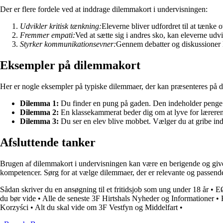
Der er flere fordele ved at inddrage dilemmakort i undervisningen:
Udvikler kritisk tænkning:
Eleverne bliver udfordret til at tænke o
Fremmer empati:
Ved at sætte sig i andres sko, kan eleverne udvik
Styrker kommunikationsevner:
Gennem debatter og diskussioner l
Eksempler på dilemmakort
Her er nogle eksempler på typiske dilemmaer, der kan præsenteres på di
Dilemma 1:
Du finder en pung på gaden. Den indeholder penge
Dilemma 2:
En klassekammerat beder dig om at lyve for lærere
Dilemma 3:
Du ser en elev blive mobbet. Vælger du at gribe ind
Afsluttende tanker
Brugen af dilemmakort i undervisningen kan være en berigende og given
kompetencer. Sørg for at vælge dilemmaer, der er relevante og passend
Sådan skriver du en ansøgning til et fritidsjob som ung under 18 år
•
EØ
du bør vide
•
Alle de seneste 3F Hirtshals Nyheder og Informationer
•
Korzyści
•
Alt du skal vide om 3F Vestfyn og Middelfart
•