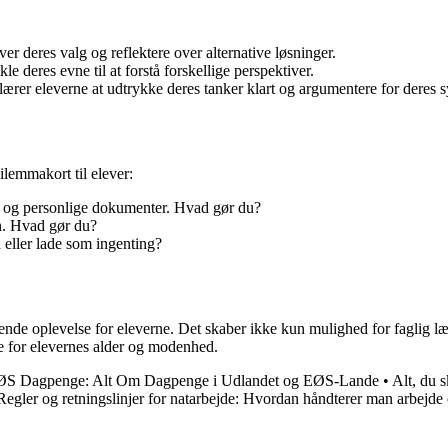
ver deres valg og reflektere over alternative løsninger.
le deres evne til at forstå forskellige perspektiver.
ærer eleverne at udtrykke deres tanker klart og argumentere for deres 
lemmakort til elever:
 og personlige dokumenter. Hvad gør du?
n. Hvad gør du?
 eller lade som ingenting?
de oplevelse for eleverne. Det skaber ikke kun mulighed for faglig lær
e for elevernes alder og modenhed.
S Dagpenge: Alt Om Dagpenge i Udlandet og EØS-Lande
•
Alt, du 
Regler og retningslinjer for natarbejde: Hvordan håndterer man arbejde