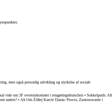
synspunkter.
ing, men også personlig udvikling og styrkelse af sociale
skal vide om 3F overenskomster i rengøringsbranchen
•
Sokkelpuds: Alt
 om natten?
•
Alt Om Żółtej Karcie Dania: Proces, Zastosowanie i