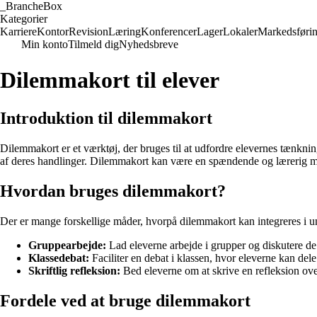
_
BrancheBox
Kategorier
Karriere
Kontor
Revision
Læring
Konferencer
Lager
Lokaler
Markedsføri
Min konto
Tilmeld dig
Nyhedsbreve
Dilemmakort til elever
Introduktion til dilemmakort
Dilemmakort er et værktøj, der bruges til at udfordre elevernes tænknin
af deres handlinger. Dilemmakort kan være en spændende og lærerig må
Hvordan bruges dilemmakort?
Der er mange forskellige måder, hvorpå dilemmakort kan integreres i un
Gruppearbejde:
Lad eleverne arbejde i grupper og diskutere de 
Klassedebat:
Faciliter en debat i klassen, hvor eleverne kan del
Skriftlig refleksion:
Bed eleverne om at skrive en refleksion ove
Fordele ved at bruge dilemmakort