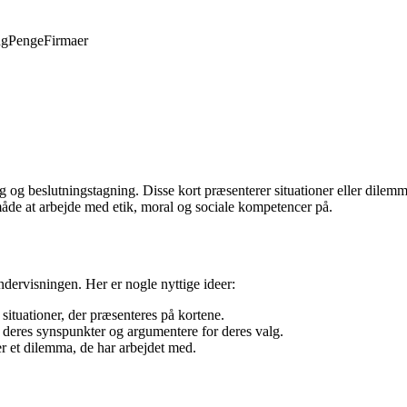
ng
Penge
Firmaer
g og beslutningstagning. Disse kort præsenterer situationer eller dilem
de at arbejde med etik, moral og sociale kompetencer på.
dervisningen. Her er nogle nyttige ideer:
situationer, der præsenteres på kortene.
e deres synspunkter og argumentere for deres valg.
r et dilemma, de har arbejdet med.