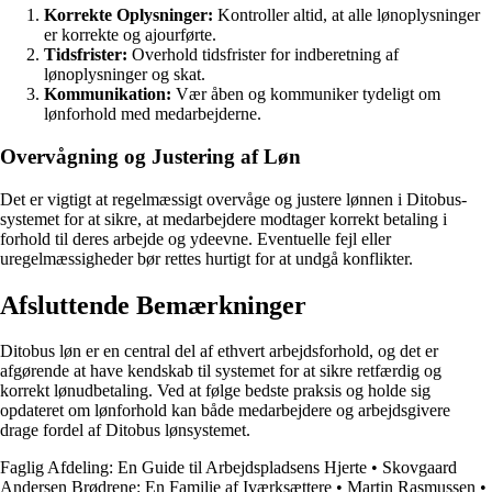
Korrekte Oplysninger:
Kontroller altid, at alle lønoplysninger
er korrekte og ajourførte.
Tidsfrister:
Overhold tidsfrister for indberetning af
lønoplysninger og skat.
Kommunikation:
Vær åben og kommuniker tydeligt om
lønforhold med medarbejderne.
Overvågning og Justering af Løn
Det er vigtigt at regelmæssigt overvåge og justere lønnen i Ditobus-
systemet for at sikre, at medarbejdere modtager korrekt betaling i
forhold til deres arbejde og ydeevne. Eventuelle fejl eller
uregelmæssigheder bør rettes hurtigt for at undgå konflikter.
Afsluttende Bemærkninger
Ditobus løn er en central del af ethvert arbejdsforhold, og det er
afgørende at have kendskab til systemet for at sikre retfærdig og
korrekt lønudbetaling. Ved at følge bedste praksis og holde sig
opdateret om lønforhold kan både medarbejdere og arbejdsgivere
drage fordel af Ditobus lønsystemet.
Faglig Afdeling: En Guide til Arbejdspladsens Hjerte
•
Skovgaard
Andersen Brødrene: En Familie af Iværksættere
•
Martin Rasmussen
•