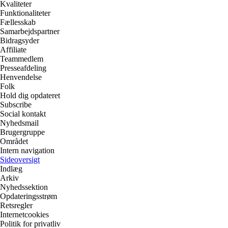
Kvaliteter
Funktionaliteter
Fællesskab
Samarbejdspartner
Bidragsyder
Affiliate
Teammedlem
Presseafdeling
Henvendelse
Folk
Hold dig opdateret
Subscribe
Social kontakt
Nyhedsmail
Brugergruppe
Området
Intern navigation
Sideoversigt
Indlæg
Arkiv
Nyhedssektion
Opdateringsstrøm
Retsregler
Internetcookies
Politik for privatliv