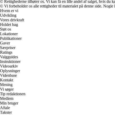
© Rettighederne tilhører os. Vi kan få en lille andel af salget, hvis du
© Vi forbeholder os alle rettigheder til materialet på denne side. Nogle
Hvem er vi
Udvikling
Vores drivkraft
Holdet bag
Støt os
Lokationer
Publikationer
Gaver
Særpriser
Ratings
Valgguides
Instruktioner
Videoarkiv
Oplysninger
Videnbase
Kontakt
Mening
Vi søger
Tip redaktionen
Medlem
Min bruger
Aftale
Takster