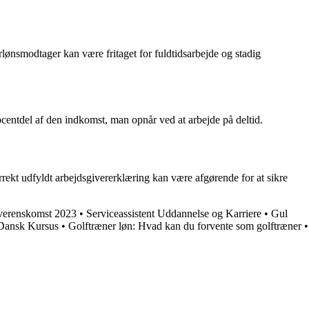
rlønsmodtager kan være fritaget for fuldtidsarbejde og stadig
centdel af den indkomst, man opnår ved at arbejde på deltid.
rrekt udfyldt arbejdsgivererklæring kan være afgørende for at sikre
verenskomst 2023
•
Serviceassistent Uddannelse og Karriere
•
Gul
 Dansk Kursus
•
Golftræner løn: Hvad kan du forvente som golftræner
•