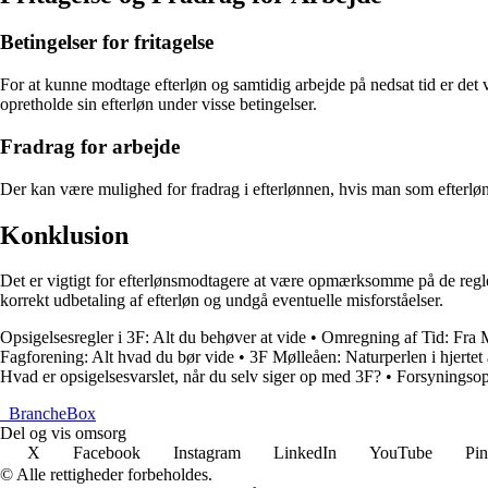
Betingelser for fritagelse
For at kunne modtage efterløn og samtidig arbejde på nedsat tid er det 
opretholde sin efterløn under visse betingelser.
Fradrag for arbejde
Der kan være mulighed for fradrag i efterlønnen, hvis man som efterløn
Konklusion
Det er vigtigt for efterlønsmodtagere at være opmærksomme på de regler 
korrekt udbetaling af efterløn og undgå eventuelle misforståelser.
Opsigelsesregler i 3F: Alt du behøver at vide
•
Omregning af Tid: Fra M
Fagforening: Alt hvad du bør vide
•
3F Mølleåen: Naturperlen i hjerte
Hvad er opsigelsesvarslet, når du selv siger op med 3F?
•
Forsyningsop
_
BrancheBox
Del og vis omsorg
X
Facebook
Instagram
LinkedIn
YouTube
Pin
© Alle rettigheder forbeholdes.