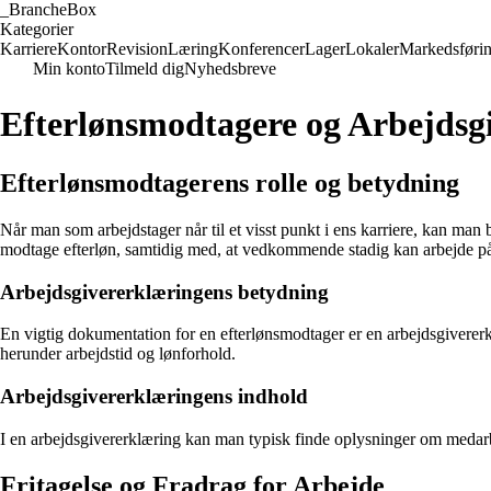
_
BrancheBox
Kategorier
Karriere
Kontor
Revision
Læring
Konferencer
Lager
Lokaler
Markedsføri
Min konto
Tilmeld dig
Nyhedsbreve
Efterlønsmodtagere og Arbejdsg
Efterlønsmodtagerens rolle og betydning
Når man som arbejdstager når til et visst punkt i ens karriere, kan ma
modtage efterløn, samtidig med, at vedkommende stadig kan arbejde på 
Arbejdsgivererklæringens betydning
En vigtig dokumentation for en efterlønsmodtager er en arbejdsgivere
herunder arbejdstid og lønforhold.
Arbejdsgivererklæringens indhold
I en arbejdsgivererklæring kan man typisk finde oplysninger om medarbej
Fritagelse og Fradrag for Arbejde