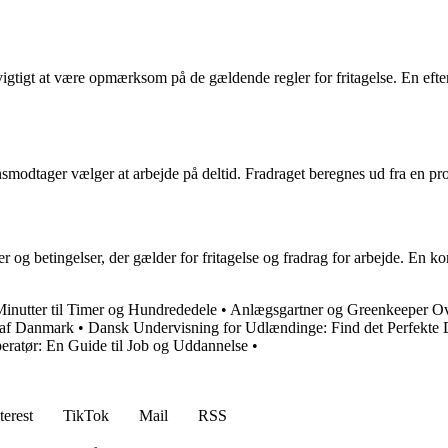
vigtigt at være opmærksom på de gældende regler for fritagelse. En efte
smodtager vælger at arbejde på deltid. Fradraget beregnes ud fra en pro
og betingelser, der gælder for fritagelse og fradrag for arbejde. En ko
inutter til Timer og Hundrededele
•
Anlægsgartner og Greenkeeper O
t af Danmark
•
Dansk Undervisning for Udlændinge: Find det Perfekte
eratør: En Guide til Job og Uddannelse
•
terest
TikTok
Mail
RSS