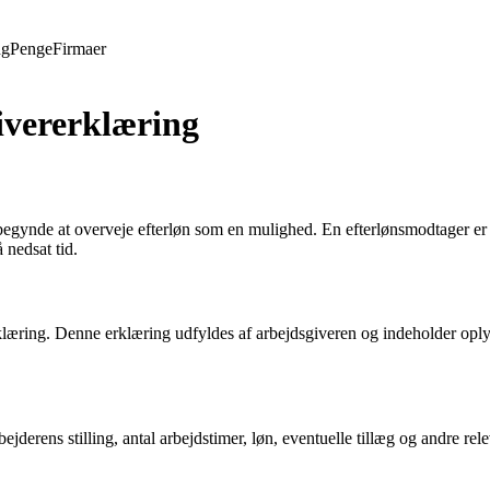
ng
Penge
Firmaer
ivererklæring
n begynde at overveje efterløn som en mulighed. En efterlønsmodtager er
nedsat tid.
rklæring. Denne erklæring udfyldes af arbejdsgiveren og indeholder op
derens stilling, antal arbejdstimer, løn, eventuelle tillæg og andre rel