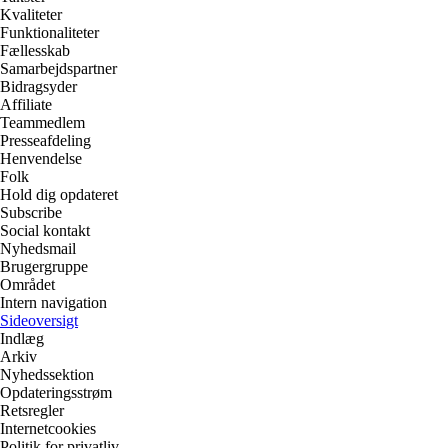
Kvaliteter
Funktionaliteter
Fællesskab
Samarbejdspartner
Bidragsyder
Affiliate
Teammedlem
Presseafdeling
Henvendelse
Folk
Hold dig opdateret
Subscribe
Social kontakt
Nyhedsmail
Brugergruppe
Området
Intern navigation
Sideoversigt
Indlæg
Arkiv
Nyhedssektion
Opdateringsstrøm
Retsregler
Internetcookies
Politik for privatliv