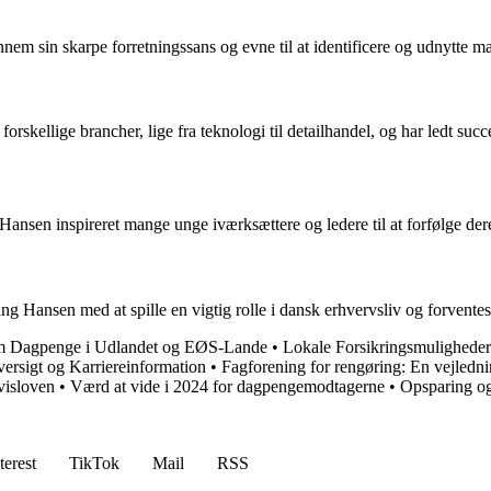
m sin skarpe forretningssans og evne til at identificere og udnytte m
rskellige brancher, lige fra teknologi til detailhandel, og har ledt succ
ansen inspireret mange unge iværksættere og ledere til at forfølge de
ng Hansen med at spille en vigtig rolle i dansk erhvervsliv og forvente
 Dagpenge i Udlandet og EØS-Lande
•
Lokale Forsikringsmulighede
ersigt og Karriereinformation
•
Fagforening for rengøring: En vejledni
visloven
•
Værd at vide i 2024 for dagpengemodtagerne
•
Opsparing o
terest
TikTok
Mail
RSS