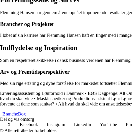
Flemming Hansen har gennem årene opnået imponerende resultater genne
Brancher og Projekter
I løbet af sin karriere har Flemming Hansen haft en finger med i mange fo
Indflydelse og Inspiration
Som en respekteret skikkelse i dansk business-verdenen har Flemming H
Arv og Fremtidsperspektiver
Med sin rige erfaring og dybe forståelse for markedet fortsætter Flemmi
Ernæringsassistent og Lønforhold i Danmark
•
EØS Dagpenge: Alt Om
hvad du skal vide
•
Maskinsnedker og Produktionsassistent Løn: Lønov
forvente at tjene som sanitør?
•
Alt hvad du skal vide om ansættelsesbe
_
BrancheBox
Del og vis omsorg
X
Facebook
Instagram
LinkedIn
YouTube
Pin
© Alle rettigheder forbeholdes.