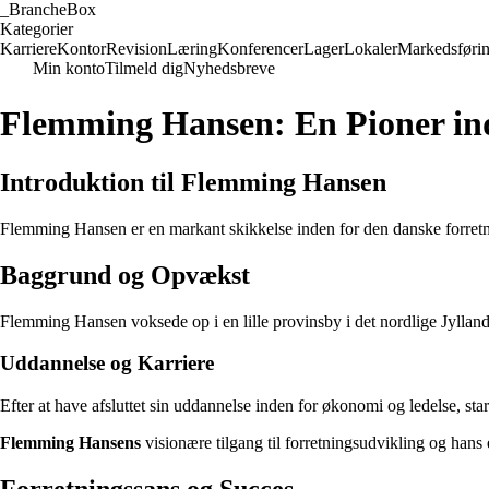
_
BrancheBox
Kategorier
Karriere
Kontor
Revision
Læring
Konferencer
Lager
Lokaler
Markedsføri
Min konto
Tilmeld dig
Nyhedsbreve
Flemming Hansen: En Pioner ind
Introduktion til Flemming Hansen
Flemming Hansen er en markant skikkelse inden for den danske forretn
Baggrund og Opvækst
Flemming Hansen voksede op i en lille provinsby i det nordlige Jylland
Uddannelse og Karriere
Efter at have afsluttet sin uddannelse inden for økonomi og ledelse, sta
Flemming Hansens
visionære tilgang til forretningsudvikling og hans 
Forretningssans og Succes