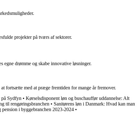
arkedsmuligheder.
esfulde projekter på tværs af sektorer.
res egne drømme og skabe innovative løsninger.
s at fortsætte med at præge fremtiden for mange år fremover.
r på Sydfyn
•
Kørselsdisponent løn og buschauffør uddannelse: Alt
ng til rengøringsbranchen
•
Sanitørens løn i Danmark: Hvad kan man
g pension i byggebranchen 2023-2024
•