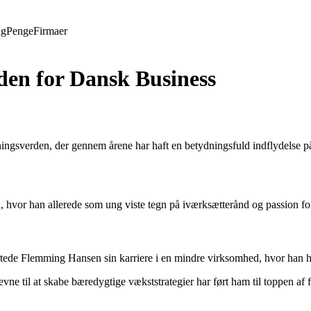
ng
Penge
Firmaer
en for Dansk Business
ingsverden, der gennem årene har haft en betydningsfuld indflydelse 
, hvor han allerede som ung viste tegn på iværksætterånd og passion fo
rtede Flemming Hansen sin karriere i en mindre virksomhed, hvor han hurt
evne til at skabe bæredygtige vækststrategier har ført ham til toppen af