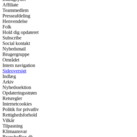
Affiliate
Teammedlem
Presseafdeling
Henvendelse
Folk
Hold dig opdateret
Subscribe
Social kontakt
Nyhedsmail
Brugergruppe
Området
Intern navigation
Sideoversigt
Indlæg
Arkiv
Nyhedssektion
Opdateringsstrøm
Retsregler
Internetcookies
Politik for privatliv
Rettighedsforhold
Vilkår
Tilpasning
Klimaansvar
BrancheBox.dk