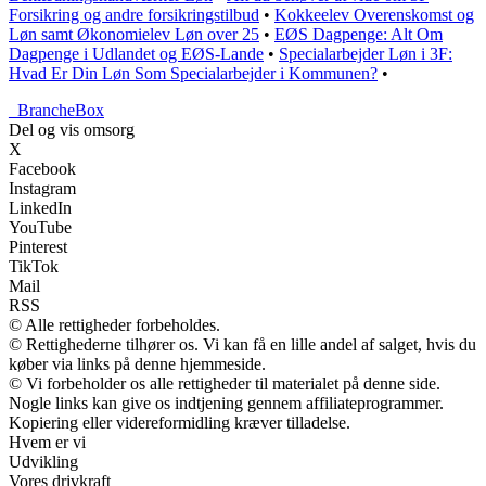
Forsikring og andre forsikringstilbud
•
Kokkeelev Overenskomst og
Løn samt Økonomielev Løn over 25
•
EØS Dagpenge: Alt Om
Dagpenge i Udlandet og EØS-Lande
•
Specialarbejder Løn i 3F:
Hvad Er Din Løn Som Specialarbejder i Kommunen?
•
_
BrancheBox
Del og vis omsorg
X
Facebook
Instagram
LinkedIn
YouTube
Pinterest
TikTok
Mail
RSS
© Alle rettigheder forbeholdes.
© Rettighederne tilhører os. Vi kan få en lille andel af salget, hvis du
køber via links på denne hjemmeside.
© Vi forbeholder os alle rettigheder til materialet på denne side.
Nogle links kan give os indtjening gennem affiliateprogrammer.
Kopiering eller videreformidling kræver tilladelse.
Hvem er vi
Udvikling
Vores drivkraft