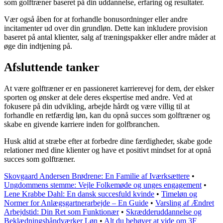
som golftræner baseret på din uddannelse, erfaring og resultater.
Vær også åben for at forhandle bonusordninger eller andre
incitamenter ud over din grundløn. Dette kan inkludere provision
baseret på antal klienter, salg af træningspakker eller andre måder at
øge din indtjening på.
Afsluttende tanker
At være golftræner er en passioneret karrierevej for dem, der elsker
sporten og ønsker at dele deres ekspertise med andre. Ved at
fokusere på din udvikling, arbejde hårdt og være villig til at
forhandle en retfærdig løn, kan du opnå succes som golftræner og
skabe en givende karriere inden for golfbranchen.
Husk altid at stræbe efter at forbedre dine færdigheder, skabe gode
relationer med dine klienter og have et positivt mindset for at opnå
succes som golftræner.
Skovgaard Andersen Brødrene: En Familie af Iværksættere
•
Ungdommens stemme: Vejle Folkemøde og unges engagement
•
Lene Krabbe Dahl: En dansk succesfuld kvinde
•
Timeløn og
Normer for Anlægsgartnerarbejde – En Guide
•
Varsling af Ændret
Arbejdstid: Din Ret som Funktionær
•
Skrædderuddannelse og
Beklædningshåndværker Løn
•
Alt du behøver at vide om 3F