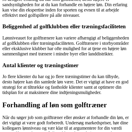
sandsynligheden for at du kan forhandle en højere løn. Din erfaring
kan vise din ekspertise inden for sporten og evnen til at arbejde
effektivt med golfspillere på alle niveauer.
Beliggenhed af golfklubben eller træningsfaciliteten
Lønniveauet for golftrænere kan variere afhængigt af beliggenheden
af golfklubben eller træningsfaciliteten. Golftrænere i storbyområder
eller eksklusive klubber har ofte mulighed for at tjene en højere løn
sammenlignet med trænere i mindre byer eller landdistrikter.
Antal klienter og træningstimer
Jo flere klienter du har og jo flere træningstimer du kan tilbyde,
desto højere kan din samlede løn være. Det er vigtigt at have en god
strategi for at tiltrække og fastholde klienter samt at optimere din
tidsplan for at maksimere dine indtjeningsmuligheder.
Forhandling af løn som golftræner
Når du søger job som golftræner eller ønsker at forhandle din løn, er
det vigtigt at være godt forberedt. Undersøg markedspriser, hør dine
kollegaers lønniveau og vær klar til at argumentere for din værdi