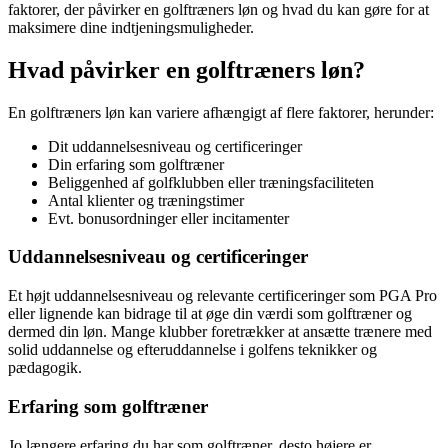
faktorer, der påvirker en golftræners løn og hvad du kan gøre for at
maksimere dine indtjeningsmuligheder.
Hvad påvirker en golftræners løn?
En golftræners løn kan variere afhængigt af flere faktorer, herunder:
Dit uddannelsesniveau og certificeringer
Din erfaring som golftræner
Beliggenhed af golfklubben eller træningsfaciliteten
Antal klienter og træningstimer
Evt. bonusordninger eller incitamenter
Uddannelsesniveau og certificeringer
Et højt uddannelsesniveau og relevante certificeringer som PGA Pro
eller lignende kan bidrage til at øge din værdi som golftræner og
dermed din løn. Mange klubber foretrækker at ansætte trænere med
solid uddannelse og efteruddannelse i golfens teknikker og
pædagogik.
Erfaring som golftræner
Jo længere erfaring du har som golftræner, desto højere er