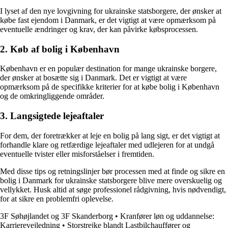
I lyset af den nye lovgivning for ukrainske statsborgere, der ønsker at
købe fast ejendom i Danmark, er det vigtigt at være opmærksom på
eventuelle ændringer og krav, der kan påvirke købsprocessen.
2. Køb af bolig i København
København er en populær destination for mange ukrainske borgere,
der ønsker at bosætte sig i Danmark. Det er vigtigt at være
opmærksom på de specifikke kriterier for at købe bolig i København
og de omkringliggende områder.
3. Langsigtede lejeaftaler
For dem, der foretrækker at leje en bolig på lang sigt, er det vigtigt at
forhandle klare og retfærdige lejeaftaler med udlejeren for at undgå
eventuelle tvister eller misforståelser i fremtiden.
Med disse tips og retningslinjer bør processen med at finde og sikre en
bolig i Danmark for ukrainske statsborgere blive mere overskuelig og
vellykket. Husk altid at søge professionel rådgivning, hvis nødvendigt,
for at sikre en problemfri oplevelse.
3F Søhøjlandet og 3F Skanderborg
•
Kranfører løn og uddannelse:
Karrierevejledning
•
Storstrejke blandt Lastbilchauffører og