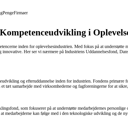
ng
Penge
Firmaer
 Kompetenceudvikling i Oplevels
etencerne inden for oplevelsesindustrien. Med fokus på at understøtte me
 og innovative. Her ser vi nærmere på Industriens Uddannelsesfond, Dans
udvikling og efteruddannelse inden for industrien. Fondens primære form
et tæt samarbejde med virksomhederne og fagforeningerne for at sikre, 
ingsfond, som fokuserer på at understøtte medarbejdernes personlige og
, at medarbejderne kan følge med i den teknologiske udvikling og de nye