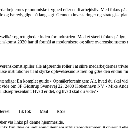
medarbejdernes økonomiske tryghed efter endt arbejdsliv. Med fokus på a
bile og bæredygtige på lang sigt. Gennem investeringer og strategisk pla
ilkår og rettigheder inden for industrien. Med et stærkt fokus på løn,
nskomst 2020 har til formål at modernisere og sikre overenskomstens rel
enskomst spiller alle afgørende roller i at sikre medarbejdernes trivse
sse institutioner til at styrke oplevelsesindustrien og gøre den endnu m
stændige: En komplet guide
•
Opmålerforeningen: Alt, hvad du skal vid
at vide om 3F Glostrup Svanevej 22, 2400 København NV
•
Mike Ander
illidsrepræsentant: Hvad er det, og hvad skal du vide?
•
terest
TikTok
Mail
RSS
 køber via links på denne hjemmeside.
 links kan give os indtjening gennem affiliateprogrammer. Kopiering elle