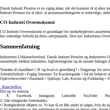
Dansk Industri Pension er en vigtig aktør, når det kommer til at sikre 
Industri Pension for at sikre, at pensionsordningerne er retfærdige, sta
CO-Industri Overenskomst
CO-Industri Overenskomst er grundlaget for medarbejdernes ansættelsesv
har ordentlige forhold på deres arbejdsplads. Den nye Industriens Overe
Sammenfatning
Industriens Uddannelsesfond, Dansk Industri Pension og Industriens Over
samarbejde mellem industrien, fagforeningerne og de ansatte bidrager di
Timeløn til chauffører i 3F og hvad er genetillæg?
•
Dagpenge for selv
Arbejdsforhold
•
Faglig Sekretær: En Karriereguide
•
Alt du behøver 
Oplevelsescenter i Danmark
•
Sjakbajs: Løn, Kursus og Forklaring
•
T
_
BrancheBox
Del og vis omsorg
X
Facebook
Instagram
LinkedIn
YouTube
Pin
© Alle rettigheder forbeholdes.
© Rettighederne tilhører os. Vi kan få en lille andel af salget, hvis du
© Vi forbeholder os alle rettigheder til materialet på denne side. Nogle