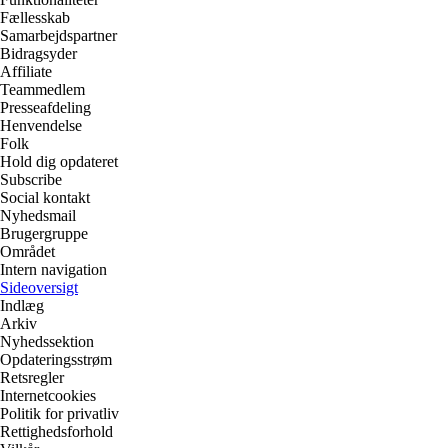
Fællesskab
Samarbejdspartner
Bidragsyder
Affiliate
Teammedlem
Presseafdeling
Henvendelse
Folk
Hold dig opdateret
Subscribe
Social kontakt
Nyhedsmail
Brugergruppe
Området
Intern navigation
Sideoversigt
Indlæg
Arkiv
Nyhedssektion
Opdateringsstrøm
Retsregler
Internetcookies
Politik for privatliv
Rettighedsforhold