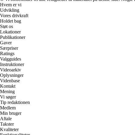
Hvem er vi
Udvikling
Vores drivkraft
Holdet bag
Støt os
Lokationer
Publikationer
Gaver
Særpriser
Ratings
Valgguides
Instruktioner
Videoarkiv
Oplysninger
Videnbase
Kontakt
Mening
Vi søger
Tip redaktionen
Medlem
Min bruger
Aftale
Takster
Kvaliteter
Funktionaliteter