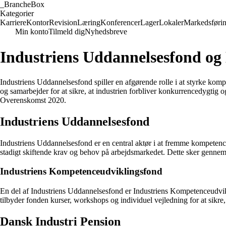
_
BrancheBox
Kategorier
Karriere
Kontor
Revision
Læring
Konferencer
Lager
Lokaler
Markedsføri
Min konto
Tilmeld dig
Nyhedsbreve
Industriens Uddannelsesfond og
Industriens Uddannelsesfond spiller en afgørende rolle i at styrke komp
og samarbejder for at sikre, at industrien forbliver konkurrencedygtig
Overenskomst 2020.
Industriens Uddannelsesfond
Industriens Uddannelsesfond er en central aktør i at fremme kompetence
stadigt skiftende krav og behov på arbejdsmarkedet. Dette sker gennem 
Industriens Kompetenceudviklingsfond
En del af Industriens Uddannelsesfond er Industriens Kompetenceudvikl
tilbyder fonden kurser, workshops og individuel vejledning for at sikre
Dansk Industri Pension