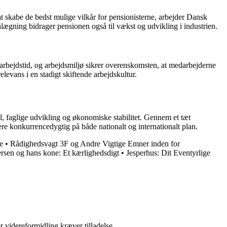
t skabe de bedst mulige vilkår for pensionisterne, arbejder Dansk
nlægning bidrager pensionen også til vækst og udvikling i industrien.
 arbejdstid, og arbejdsmiljø sikrer overenskomsten, at medarbejderne
evans i en stadigt skiftende arbejdskultur.
l, faglige udvikling og økonomiske stabilitet. Gennem et tæt
ere konkurrencedygtig på både nationalt og internationalt plan.
e
•
Rådighedsvagt 3F og Andre Vigtige Emner inden for
sen og hans kone: Et kærlighedsdigt
•
Jesperhus: Dit Eventyrlige
r videreformidling kræver tilladelse.