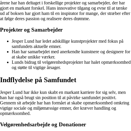
årene har han deltaget i forskellige projekter og samarbejder, der har
gjort en markant forskel. Hans innovative tilgang og evne til at tænke
ud af boksen har gjort ham til en inspirator for mange, der stræber efter
at følge deres passion og realisere deres drømme.
Projekter og Samarbejder
Jesper Lund har ledet adskillige kunstprojekter med fokus på
samfundets aktuelle emner.
Han har samarbejdet med anerkendte kunstnere og designere for
at skabe unikke værker.
Lunds bidrag til velgørenhedsprojekter har halet opmærksomhed
og støtte til vigtige årsager.
Indflydelse på Samfundet
Jesper Lund har ikke kun skabt en markant karriere for sig selv, men
han har også brugt sin position til at påvirke samfundet positivt.
Gennem sit arbejde har han formået at skabe opmærksomhed omkring
vigtige sociale og miljømæssige emner, der kræver handling og
opmærksomhed.
Velgørenhedsarbejde og Donationer