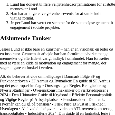
Lund har doneret til flere velgørenhedsorganisationer for at støtte
mennesker i nød.
Han har arrangeret velgørenhedsevents for at samle ind til
vigtige formål.
Jesper Lund har været en stemme for de stemmeløse gennem sit
engagement i sociale projekter.
Afsluttende Tanker
Jesper Lund er ikke bare en kunstner – han er en visionær, en leder og
en inspirator. Gennem sit arbejde har han formået at påvirke mange
mennesker og efterlade et varigt indtryk i samfundet. Han fortsætter
med at være en kilde til motivation og engagement for mange, der
søger at gøre en forskel i verden.
Alt, du behøver at vide om helligdage i Danmark ifølge 3F og
Funktionærloven
•
3F Aarhus og Rymarken: En guide til SF Aarhus
og det østeuropæiske flag
•
Omsorgsdage: Regler, Rettigheder og
Nyeste Ændringer
•
Overenskomst mekaniker og værkstedspriser i
2024
•
Den Ultimative Guide til Krydsord
•
Effektiv Personalepolitik
og Vigtige Regler på Arbejdspladsen
•
Pensionsalder i Danmark:
Hvornår kan du gå på pension?
•
Frisk Pust: Et Pust af Friskhed i
Hverdagen
•
Alt hvad du behøver at vide om ATL overenskomster og
transportaftaler
•
Industriferie 2024: Din guide til en fantastisk ferie i