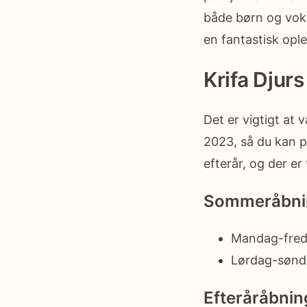
både børn og voks
en fantastisk opl
Krifa Dju
Det er vigtigt at
2023, så du kan pl
efterår, og der e
Sommeråbnin
Mandag-freda
Lørdag-sønda
Efteråråbnin