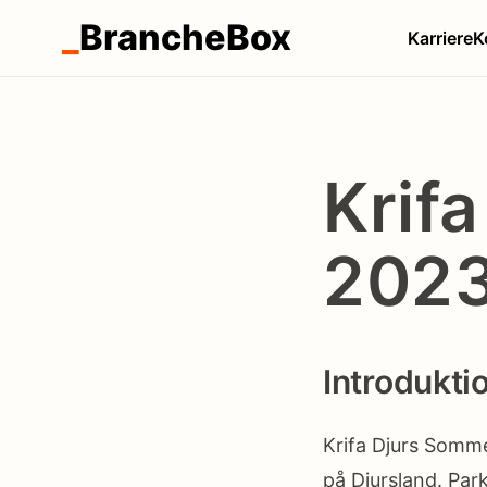
_
BrancheBox
Karriere
K
Krif
202
Introdukti
Krifa Djurs Somme
på Djursland. Par