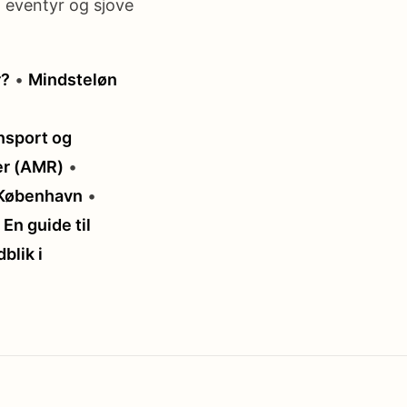
f eventyr og sjove
r?
•
Mindsteløn
ansport og
er (AMR)
•
i København
•
 En guide til
blik i