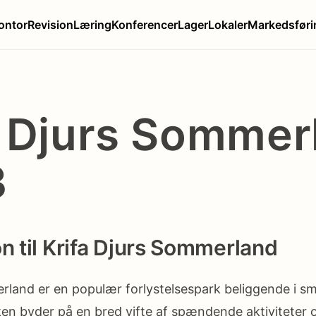
ontor
Revision
Læring
Konferencer
Lager
Lokaler
Markedsføri
a Djurs Sommer
3
on til Krifa Djurs Sommerland
rland er en populær forlystelsespark beliggende i s
ken byder på en bred vifte af spændende aktiviteter o