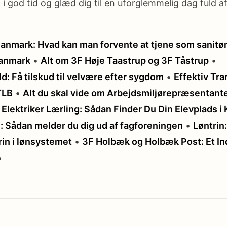
i god tid og glæd dig til en uforglemmelig dag fuld a
Danmark: Hvad kan man forvente at tjene som sanitø
Danmark
•
Alt om 3F Høje Taastrup og 3F Tåstrup
•
: Få tilskud til velvære efter sygdom
•
Effektiv Tr
TLB
•
Alt du skal vide om Arbejdsmiljørepræsentant
Elektriker Lærling: Sådan Finder Du Din Elevplads 
: Sådan melder du dig ud af fagforeningen
•
Løntrin:
rin i lønsystemet
•
3F Holbæk og Holbæk Post: Et Ind
•