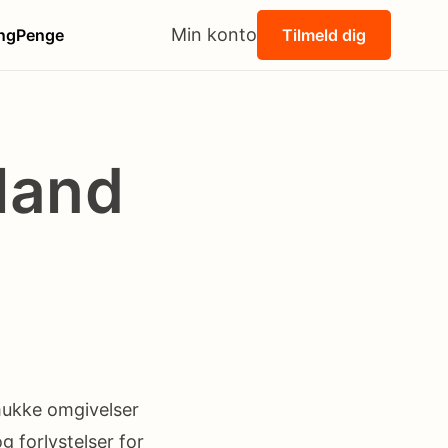
Min konto
ng
Penge
Tilmeld dig
land
mukke omgivelser
g forlystelser for