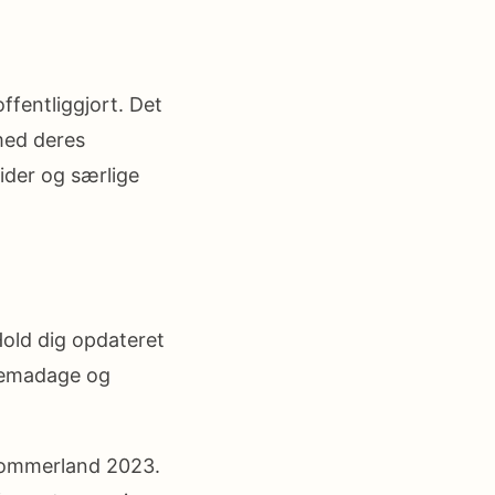
ffentliggjort. Det
 med deres
ider og særlige
Hold dig opdateret
temadage og
 Sommerland 2023.