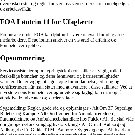
overenskomster og regler for sterilassistenter, der sikrer rimelige løn-
og arbejdsvilkår.
FOA Løntrin 11 for Ufaglærte
For ansatte under FOA kan løntrin 11 være relevant for ufaglærte
medarbejdere. Dette løntrin angiver en vis grad af erfaring og
kompetencer i jobbet.
Opsummering
Serviceassistenter og rengøringsteknikere spiller en vigtig rolle i
forskellige brancher, og deres lønniveau og karrieremuligheder
varierer. Det er vigtigt at tage højde for uddannelse, erfaring og
certificeringer, når man sigter mod at avancere i disse stillinger. Ved at
investere i ens kompetencer og udvikle sig fagligt kan man opnå
attraktive lønniveauer og karrierestiger.
Sygemelding: Regler, gode råd og oplysninger
•
Alt Om 3F Superliga
Billetter og Kampe
•
Alt Om Lønnen for Ambulancereddere,
Paramedicinere og Ambulancebehandlere hos Falck
•
Alt, du skal vide
om gruppelivsforsikring og livsforsikring
•
Alt Om 3F Aalborg og
Aalborg.dk: En Guide Til Mit Aalborg
•
Sygedagpenge: Alt hvad du