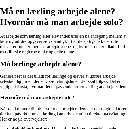
Må en lærling arbejde alene?
Hvornår må man arbejde solo?
At arbejde som lærling eller elev indebærer en balancegang mellem at
lære og udføre opgaver selvstændigt. Et af de spørgsmål, der ofte
opstår, er om lærlinge må arbejde alene, og hvornår det er tilladt. Lad
os udforske reglerne omkring dette emne.
Må lærlinge arbejde alene?
Generelt set er det tilladt for lærlinge og elever at udføre arbejde
selvstændigt, men der er visse retningslinjer, der skal følges. Det er
vigtigt at forstå, hvornår det er passende for en lærling at arbejde alene.
Hvornår må man arbejde solo?
Når det kommer til job, hvor man arbejder alene, er der nogle faktorer,
der kan påvirke, om en lærling kan arbejde uden direkte overvågning.
Her er nogle overvejelser:
Arbejdets karakter:
Hvis arbejdet kræver specialiserede