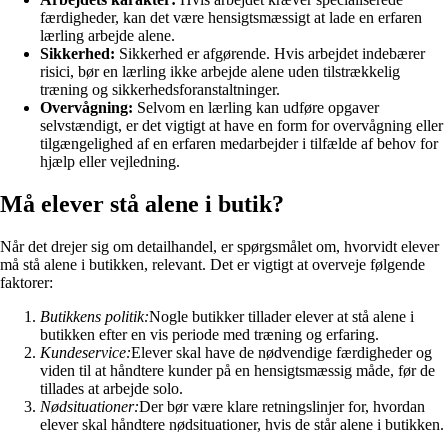
færdigheder, kan det være hensigtsmæssigt at lade en erfaren
lærling arbejde alene.
Sikkerhed:
Sikkerhed er afgørende. Hvis arbejdet indebærer
risici, bør en lærling ikke arbejde alene uden tilstrækkelig
træning og sikkerhedsforanstaltninger.
Overvågning:
Selvom en lærling kan udføre opgaver
selvstændigt, er det vigtigt at have en form for overvågning eller
tilgængelighed af en erfaren medarbejder i tilfælde af behov for
hjælp eller vejledning.
Må elever stå alene i butik?
Når det drejer sig om detailhandel, er spørgsmålet om, hvorvidt elever
må stå alene i butikken, relevant. Det er vigtigt at overveje følgende
faktorer:
Butikkens politik:
Nogle butikker tillader elever at stå alene i
butikken efter en vis periode med træning og erfaring.
Kundeservice:
Elever skal have de nødvendige færdigheder og
viden til at håndtere kunder på en hensigtsmæssig måde, før de
tillades at arbejde solo.
Nødsituationer:
Der bør være klare retningslinjer for, hvordan
elever skal håndtere nødsituationer, hvis de står alene i butikken.