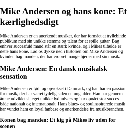
Mike Andersen og hans kone: Et
kærlighedsdigt
Mike Andersen er en anerkendt musiker, der har formået at tryllebinde
publikum med sin unikke stemme og talent for at spille guitar. Bag
enhver succesfuld mand står en stærk kvinde, og i Mikes tilfælde er
dette hans kone. Lad os dykke ned i historien om Mike Andersen og
kvinden bag manden, der har erobret mange hjerter med sin musik.
Mike Andersen: En dansk musikalsk
sensation
Mike Andersen er født og opvokset i Danmark, og han har en passion
for musik, der har været tydelig siden en ung alder. Han har gennem
årene udviklet sit eget unikke lydunivers og har opnået stor succes
både nationalt og internationalt. Hans blues- og soulinspirerede musik
har vundet ham en loyal fanbase og anerkendelse fra musikbranchen.
Konen bag manden: Et kig på Mikes liv uden for
scenen