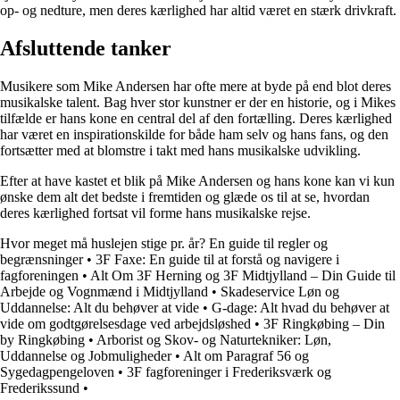
op- og nedture, men deres kærlighed har altid været en stærk drivkraft.
Afsluttende tanker
Musikere som Mike Andersen har ofte mere at byde på end blot deres
musikalske talent. Bag hver stor kunstner er der en historie, og i Mikes
tilfælde er hans kone en central del af den fortælling. Deres kærlighed
har været en inspirationskilde for både ham selv og hans fans, og den
fortsætter med at blomstre i takt med hans musikalske udvikling.
Efter at have kastet et blik på Mike Andersen og hans kone kan vi kun
ønske dem alt det bedste i fremtiden og glæde os til at se, hvordan
deres kærlighed fortsat vil forme hans musikalske rejse.
Hvor meget må huslejen stige pr. år? En guide til regler og
begrænsninger
•
3F Faxe: En guide til at forstå og navigere i
fagforeningen
•
Alt Om 3F Herning og 3F Midtjylland – Din Guide til
Arbejde og Vognmænd i Midtjylland
•
Skadeservice Løn og
Uddannelse: Alt du behøver at vide
•
G-dage: Alt hvad du behøver at
vide om godtgørelsesdage ved arbejdsløshed
•
3F Ringkøbing – Din
by Ringkøbing
•
Arborist og Skov- og Naturtekniker: Løn,
Uddannelse og Jobmuligheder
•
Alt om Paragraf 56 og
Sygedagpengeloven
•
3F fagforeninger i Frederiksværk og
Frederikssund
•