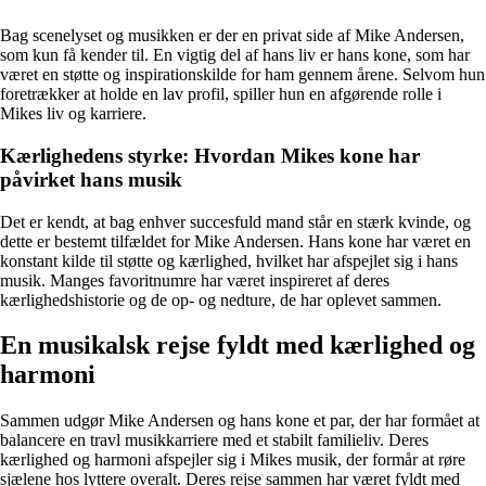
Bag scenelyset og musikken er der en privat side af Mike Andersen,
som kun få kender til. En vigtig del af hans liv er hans kone, som har
været en støtte og inspirationskilde for ham gennem årene. Selvom hun
foretrækker at holde en lav profil, spiller hun en afgørende rolle i
Mikes liv og karriere.
Kærlighedens styrke: Hvordan Mikes kone har
påvirket hans musik
Det er kendt, at bag enhver succesfuld mand står en stærk kvinde, og
dette er bestemt tilfældet for Mike Andersen. Hans kone har været en
konstant kilde til støtte og kærlighed, hvilket har afspejlet sig i hans
musik. Manges favoritnumre har været inspireret af deres
kærlighedshistorie og de op- og nedture, de har oplevet sammen.
En musikalsk rejse fyldt med kærlighed og
harmoni
Sammen udgør Mike Andersen og hans kone et par, der har formået at
balancere en travl musikkarriere med et stabilt familieliv. Deres
kærlighed og harmoni afspejler sig i Mikes musik, der formår at røre
sjælene hos lyttere overalt. Deres rejse sammen har været fyldt med