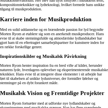
Musikkonservatorium. Her blev han dybt fordybet i musikkens teori,
kompositionsteknikker og lydteknologi, hvilket formede hans unikke
tilgang til musikproduktion.
Karriere inden for Musikproduktion
Med en solid uddannelse og en brændende passion for lyd begyndte
Morten Ryom at etablere sig som en anerkendt musikproducer. Hans
evne til at skabe stemningsfulde og atmosfæriske lydlandskaber har
gjort ham til en eftertragtet samarbejdspartner for kunstnere inden for
en række forskellige genrer.
Inspirationskilder og Musikalsk Påvirkning
Morten Ryom henter inspiration fra en bred vifte af kilder, herunder
naturens lyde, hverdagens oplevelser og eksperimenterende musikalske
teknikker. Hans evne til at integrere disse elementer i sit arbejde har
ført til skabelsen af unikke lyduniverser, der formidler følelser og
stemninger på en dybt forankret måde.
Musikalsk Vision og Fremtidige Projekter
Morten Ryom fortsætter med at udforske nye lydlandskaber og
eksperimentere med musikalske grænser. Han har flere spændende