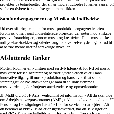
projekter på tegnebrættet, der sigter mod at udfordre lytternes sanser og
skabe en dybere forbindelse gennem musikken.
Samfundsengagement og Musikalsk Indflydelse
Ud over sit arbejde inden for musikproduktion engagerer Morten
Ryom sig også i samfundsrelaterede projekter, der sigter mod at skabe
positive forandringer gennem musik og kreativitet. Hans musikalske
indflydelse strækker sig således langt ud over selve lyden og når ud til
at berøre mennesker på forskellige niveauer.
Afsluttende Tanker
Morten Ryom er en kunstner med en dyb lidenskab for lyd og musik,
hvis værk fortsat inspirerer og berører lyttere verden over. Hans
innovative tilgang til musikproduktion og hans evne til at skabe
stemningsfulde lydlandskaber gør ham til en unik stemme i
musikverdenen, der fortjener anerkendelse og opmærksomhed.
3F Midtfjord og 3F Aars: Vejledning og information
•
Alt du skal vide
om Arbejdsmiljørepræsentanter (AMR)
•
Alt du behøver at vide om 3F
Pension og Lønstigninger i 2024
•
Løn for servicemedarbejder – Alt
du behøver at vide
•
Hvad er opsigelsesvarslet, når du selv siger op
med 3F?
•
Køre- og hviletidsregler for lastbilchauffører
•
Eventyrløb