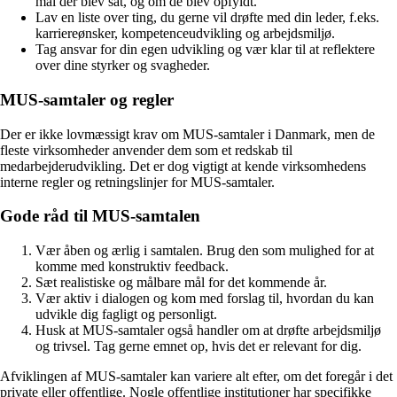
mål der blev sat, og om de blev opfyldt.
Lav en liste over ting, du gerne vil drøfte med din leder, f.eks.
karriereønsker, kompetenceudvikling og arbejdsmiljø.
Tag ansvar for din egen udvikling og vær klar til at reflektere
over dine styrker og svagheder.
MUS-samtaler og regler
Der er ikke lovmæssigt krav om MUS-samtaler i Danmark, men de
fleste virksomheder anvender dem som et redskab til
medarbejderudvikling. Det er dog vigtigt at kende virksomhedens
interne regler og retningslinjer for MUS-samtaler.
Gode råd til MUS-samtalen
Vær åben og ærlig i samtalen. Brug den som mulighed for at
komme med konstruktiv feedback.
Sæt realistiske og målbare mål for det kommende år.
Vær aktiv i dialogen og kom med forslag til, hvordan du kan
udvikle dig fagligt og personligt.
Husk at MUS-samtaler også handler om at drøfte arbejdsmiljø
og trivsel. Tag gerne emnet op, hvis det er relevant for dig.
Afviklingen af MUS-samtaler kan variere alt efter, om det foregår i det
private eller offentlige. Nogle offentlige institutioner har specifikke