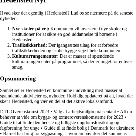
Hvad sker der egentlig i Hedensted? Lad os se nærmere på de seneste
nyheder:
Nye skoler på vej:
Kommunen vil investere i nye skoler og
institutioner for at sikre en god uddannelse til børnene i
Hedensted.
Trafiksikkerhed:
Der igangsættes tiltag for at forbedre
trafiksikkerheden og skabe trygge veje i hele kommunen.
Kulturarrangementer:
Der er masser af spændende
kulturarrangementer på programmet, så der er noget for enhver
smag.
Opsummering
Samlet set er Hedensted en kommune i udvikling med masser af
spændende aktiviteter og nyheder. Hold dig opdateret på alt, hvad der
sker i Hedensted, og vær en del af det aktive lokalsamfund.
DTL Overenskomst 2023
•
Valg af arbejdsmiljørepræsentant
•
Alt du
behøver at vide om bygge- og tømreroverenskomsterne for 2023
•
Guide til at finde den bedste og billigste ungdomsforsikring og
fagforening for unge
•
Guide til at finde bolig i Danmark for ukrainere
•
Barnet har brug for sygpasning – hvordan påvirker det kantinens