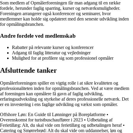
Som medlem af Opmålerforeningen får man adgang til en række
fordele, herunder faglig sparring, kurser og netværksmuligheder.
Foreningen arrangerer også konferencer og seminarer, hvor
medlemmer kan holde sig opdateret med den seneste udvikling inden
for opmålingsbranchen.
Andre fordele ved medlemskab
Rabatter på relevante kurser og konferencer
Adgang til faglig litteratur og vejledninger
Mulighed for at profilere sig som professionel opmåler
Afsluttende tanker
Opmålerforeningen spiller en vigtig rolle i at sikre kvaliteten og
professionaliteten inden for opmålingsbranchen. Ved at være medlem
af foreningen kan opmålere få gavn af faglig udvikling,
erfaringsudveksling og styrkelse af deres professionelle netværk. Det
er en investering i ens faglige udvikling og vækst som opmåler.
Offshore Løn: En Guide til Lønninger på Boreplatforme
•
Overenskomst for turistbuschauffører i 2023
•
Udbetaling af
Ferietillæg: Alt, du skal vide om ferietillæg og udbetalingen heraf
•
Catering og Smørrebrød: Alt du skal vide om uddannelser, løn og