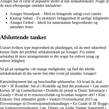
Amager har et væld af populære steder at leje selskabslokaler. Nogle af
de mest efterspurgte områder inkluderer:
Amager Strandpark – Med en betagende udsigt over vandet
Kastrup Søbad – En eksklusiv beliggenhed til særlige lejligheder
Amager Fælled – Ideelt for naturskønne begivenheder og
udendørs fester
Afsluttende tanker
Uanset hvilken type begivenhed du planlægger, vil du med sikkerhed
kunne finde det perfekte selskabslokale på Amager. Fra intime
selskaber til store arrangementer er der noget for enhver smag og
enhver lejlighed.
Så gå på opdagelse i de mange muligheder, og find det ideelle
selskabslokale til din næste fest eller event på smukke Amager!
Kørselsdisponent løn og buschauffør uddannelse: Alt hvad du skal
vide
•
3F Roskilde: Stå af i Roskilde og find din postkasse
•
Løn under
kursus 3F og Gartnerkursus
•
Dodatki do pensji w Danii: Informacje i
Zasady
•
Hvad er et ressourceforløb og hvordan fungerer det?
•
Kim
Eriksen: Den ultimative guide
•
Vaskeri Overenskomst 2023 og
Forventninger til Overenskomstforhandlinger
•
En Guide til 3F Bygge-
og Anlægsoverenskomst: Løn, Diæter, og Andre Vigtige Spørgsmål
•