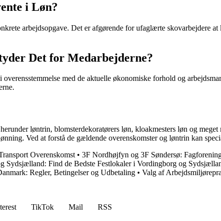
ente i Løn?
nkrete arbejdsopgave. Det er afgørende for ufaglærte skovarbejdere at 
yder Det for Medarbejderne?
i overensstemmelse med de aktuelle økonomiske forhold og arbejdsma
erne.
øn, herunder løntrin, blomsterdekoratørers løn, kloakmesters løn og mege
 lønning. Ved at forstå de gældende overenskomster og løntrin kan speci
Transport Overenskomst
•
3F Nordhøjfyn og 3F Søndersø: Fagforenin
 Sydsjælland: Find de Bedste Festlokaler i Vordingborg og Sydsjælla
 Danmark: Regler, Betingelser og Udbetaling
•
Valg af Arbejdsmiljørepr
terest
TikTok
Mail
RSS