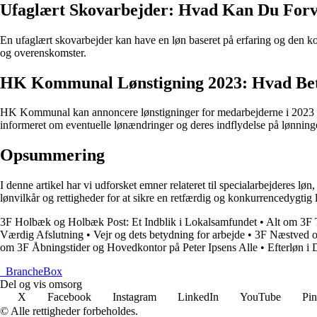
Ufaglært Skovarbejder: Hvad Kan Du Forv
En ufaglært skovarbejder kan have en løn baseret på erfaring og den ko
og overenskomster.
HK Kommunal Lønstigning 2023: Hvad Bet
HK Kommunal kan annoncere lønstigninger for medarbejderne i 2023 
informeret om eventuelle lønændringer og deres indflydelse på lønning
Opsummering
I denne artikel har vi udforsket emner relateret til specialarbejderes l
lønvilkår og rettigheder for at sikre en retfærdig og konkurrencedygtig
3F Holbæk og Holbæk Post: Et Indblik i Lokalsamfundet
•
Alt om 3F 
Værdig Afslutning
•
Vejr og dets betydning for arbejde
•
3F Næstved og
om 3F Åbningstider og Hovedkontor på Peter Ipsens Alle
•
Efterløn i
_
BrancheBox
Del og vis omsorg
X
Facebook
Instagram
LinkedIn
YouTube
Pin
© Alle rettigheder forbeholdes.