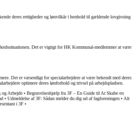
kende deres rettigheder og lønvilkår i henhold til gældende lovgivning
rkedssituationen. Det er vigtigt for HK Kommunal-medlemmer at være
t mere. Det er væsentligt for specialarbejdere at være bekendt med deres
alarbejdere optimere deres lønforhold og trivsel på arbejdspladsen.
g og Arbejde
•
Begravelseshjælp fra 3F – En Guide til At Skabe en
nd
•
Udmeldelse af 3F: Sådan melder du dig ud af fagforeningen
•
Alt
æsentant i 3F
•