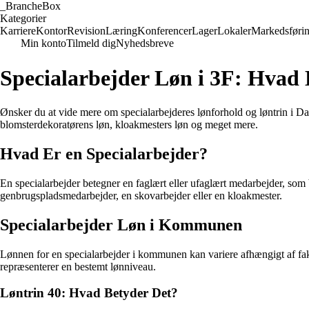
_
BrancheBox
Kategorier
Karriere
Kontor
Revision
Læring
Konferencer
Lager
Lokaler
Markedsføri
Min konto
Tilmeld dig
Nyhedsbreve
Specialarbejder Løn i 3F: Hva
Ønsker du at vide mere om specialarbejderes lønforhold og løntrin i Dan
blomsterdekoratørens løn, kloakmesters løn og meget mere.
Hvad Er en Specialarbejder?
En specialarbejder betegner en faglært eller ufaglært medarbejder, som 
genbrugspladsmedarbejder, en skovarbejder eller en kloakmester.
Specialarbejder Løn i Kommunen
Lønnen for en specialarbejder i kommunen kan variere afhængigt af fakt
repræsenterer en bestemt lønniveau.
Løntrin 40: Hvad Betyder Det?