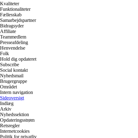
Kvaliteter
Funktionaliteter
Fællesskab
Samarbejdspartner
Bidragsyder
Affiliate
Teammedlem
Presseafdeling
Henvendelse
Folk
Hold dig opdateret
Subscribe
Social kontakt
Nyhedsmail
Brugergruppe
Området
Intern navigation
Sideoversigt
Indlæg
Arkiv
Nyhedssektion
Opdateringsstrøm
Retsregler
Internetcookies
Politik for privatliv