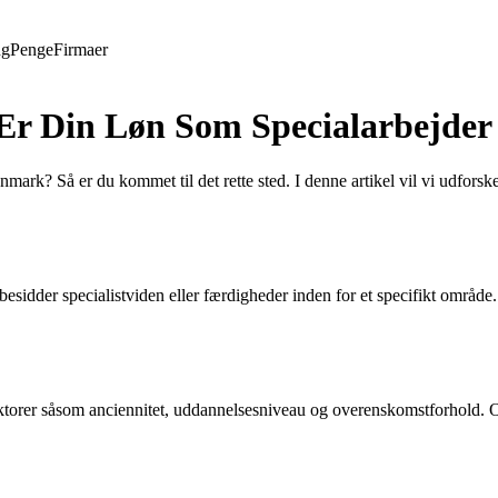
ng
Penge
Firmaer
d Er Din Løn Som Specialarbejd
mark? Så er du kommet til det rette sted. I denne artikel vil vi udforsk
besidder specialistviden eller færdigheder inden for et specifikt område
orer såsom anciennitet, uddannelsesniveau og overenskomstforhold. Ofte 