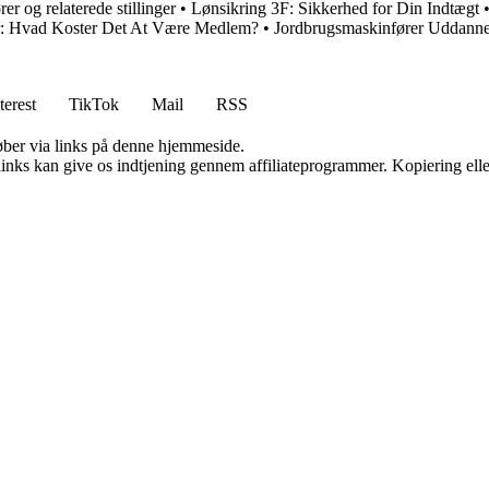
r og relaterede stillinger
•
Lønsikring 3F: Sikkerhed for Din Indtægt
er: Hvad Koster Det At Være Medlem?
•
Jordbrugsmaskinfører Uddannels
terest
TikTok
Mail
RSS
 køber via links på denne hjemmeside.
 links kan give os indtjening gennem affiliateprogrammer. Kopiering elle