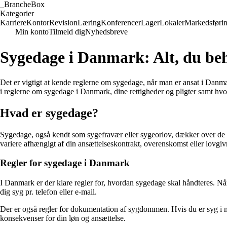
_
BrancheBox
Kategorier
Karriere
Kontor
Revision
Læring
Konferencer
Lager
Lokaler
Markedsføri
Min konto
Tilmeld dig
Nyhedsbreve
Sygedage i Danmark: Alt, du be
Det er vigtigt at kende reglerne om sygedage, når man er ansat i Danmar
i reglerne om sygedage i Danmark, dine rettigheder og pligter samt hvo
Hvad er sygedage?
Sygedage, også kendt som sygefravær eller sygeorlov, dækker over de 
variere afhængigt af din ansættelseskontrakt, overenskomst eller lovgiv
Regler for sygedage i Danmark
I Danmark er der klare regler for, hvordan sygedage skal håndteres. Når
dig syg pr. telefon eller e-mail.
Der er også regler for dokumentation af sygdommen. Hvis du er syg i m
konsekvenser for din løn og ansættelse.