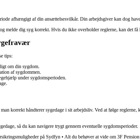
eriode afhængigt af din ansættelsesvilkår. Din arbejdsgiver kan dog 
ge og melde dig syg korrekt. Hvis du ikke overholder reglerne, kan det få
sygefravær
e tips:
uligt om din sygdom.
ation af sygdommen.
lægehjælp under sygdomsperioden.
age.
rdan man korrekt håndterer sygedage i sit arbejdsliv. Ved at følge regle
sygedage, så du kan navigere trygt gennem eventuelle sygdomsperioder.
rsikringsmuligheder på Sydfyn
•
Alt du behøver at vide om 3F Pension