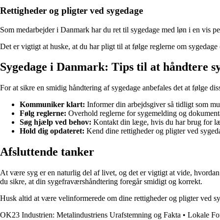
Rettigheder og pligter ved sygedage
Som medarbejder i Danmark har du ret til sygedage med løn i en vis p
Det er vigtigt at huske, at du har pligt til at følge reglerne om sygeda
Sygedage i Danmark: Tips til at håndtere 
For at sikre en smidig håndtering af sygedage anbefales det at følge diss
Kommuniker klart:
Informer din arbejdsgiver så tidligt som m
Følg reglerne:
Overhold reglerne for sygemelding og dokument
Søg hjælp ved behov:
Kontakt din læge, hvis du har brug for 
Hold dig opdateret:
Kend dine rettigheder og pligter ved syged
Afsluttende tanker
At være syg er en naturlig del af livet, og det er vigtigt at vide, hvo
du sikre, at din sygefraværshåndtering foregår smidigt og korrekt.
Husk altid at være velinformerede om dine rettigheder og pligter ved 
OK23 Industrien: Metalindustriens Urafstemning og Fakta
•
Lokale Fo