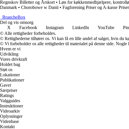
Regnskov Billetter og Årskort
•
Løn for køkkenmedhjælpere, kontrolløre
Danmark
•
Chorobowe w Danii
•
Fagforening Priser og A-kasse Pris
_
BrancheBox
Del og vis omsorg
X
Facebook
Instagram
LinkedIn
YouTube
Pin
© Alle rettigheder forbeholdes.
© Rettighederne tilhører os. Vi kan få en lille andel af salget, hvis du
© Vi forbeholder os alle rettigheder til materialet på denne side. Nogle
Hvem er vi
Udvikling
Vores drivkraft
Holdet bag
Støt os
Lokationer
Publikationer
Gaver
Særpriser
Ratings
Valgguides
Instruktioner
Videoarkiv
Oplysninger
Videnbase
Kontakt