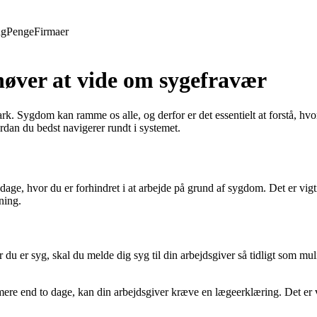
ng
Penge
Firmaer
høver at vide om sygefravær
k. Sygdom kan ramme os alle, og derfor er det essentielt at forstå, hvo
rdan du bedst navigerer rundt i systemet.
dage, hvor du er forhindret i at arbejde på grund af sygdom. Det er v
ning.
 du er syg, skal du melde dig syg til din arbejdsgiver så tidligt som m
ere end to dage, kan din arbejdsgiver kræve en lægeerklæring. Det er v