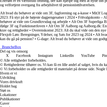
Efterløn er en værdifuld ordning, der kan hjælpe dig med at nyde din pe
og velfortjent overgang fra arbejdslivet til pensionisttilværelsen.
Alt hvad du behøver at vide om 3F, fagforening og a-kasse
•
Mit3f Log
2023: Få styr på de højeste dagpengesatser i 2024
•
Fritvalgskonto – Al
behøver at vide om Grundlovsdag og arbejde
•
Alt Om 3F Superliga Bi
ifølge 3F og Funktionærloven
•
Alt Om 3F Aalborg og Aalborg.dk: En
krav og rettigheder
•
Overenskomst 2023: Alt du skal vide om den nye
Flexjob Løn: Beregninger, Ydelser, og Sats for 2023 og 2024
•
Alt hva
kan du gå på pension?
•
G-dage: Alt hvad du behøver at vide om godtg
_
BrancheBox
Del og vis omsorg
X
Facebook
Instagram
LinkedIn
YouTube
Pin
© Alle rettigheder forbeholdes.
© Rettighederne tilhører os. Vi kan få en lille andel af salget, hvis du
© Vi forbeholder os alle rettigheder til materialet på denne side. Nogle
Hvem er vi
Udvikling
Vores drivkraft
Holdet bag
Støt os
Lokationer
Publikationer
Gaver