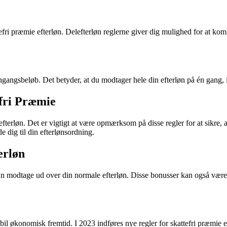
efri præmie efterløn. Delefterløn reglerne giver dig mulighed for at kom
engangsbeløb. Det betyder, at du modtager hele din efterløn på én gang, 
efri Præmie
terløn. Det er vigtigt at være opmærksom på disse regler for at sikre, 
 dig til din efterlønsordning.
erløn
n modtage ud over din normale efterløn. Disse bonusser kan også være 
stabil økonomisk fremtid. I 2023 indføres nye regler for skattefri præmie