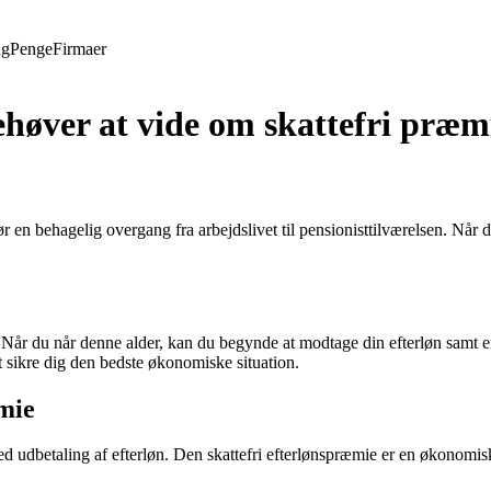
ng
Penge
Firmaer
behøver at vide om skattefri præ
 en behagelig overgang fra arbejdslivet til pensionisttilværelsen. Når d
r. Når du når denne alder, kan du begynde at modtage din efterløn samt 
t sikre dig den bedste økonomiske situation.
mie
ed udbetaling af efterløn. Den skattefri efterlønspræmie er en økonomi