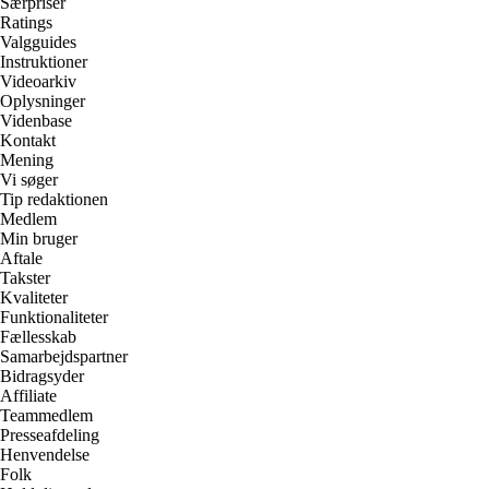
Særpriser
Ratings
Valgguides
Instruktioner
Videoarkiv
Oplysninger
Videnbase
Kontakt
Mening
Vi søger
Tip redaktionen
Medlem
Min bruger
Aftale
Takster
Kvaliteter
Funktionaliteter
Fællesskab
Samarbejdspartner
Bidragsyder
Affiliate
Teammedlem
Presseafdeling
Henvendelse
Folk