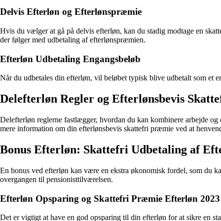
Delvis Efterløn og Efterlønspræmie
Hvis du vælger at gå på delvis efterløn, kan du stadig modtage en skatt
der følger med udbetaling af efterlønspræmien.
Efterløn Udbetaling Engangsbeløb
Når du udbetales din efterløn, vil beløbet typisk blive udbetalt som et 
Delefterløn Regler og Efterlønsbevis Skatt
Delefterløn reglerne fastlægger, hvordan du kan kombinere arbejde og ef
mere information om din efterlønsbevis skattefri præmie ved at henvende
Bonus Efterløn: Skattefri Udbetaling af Eft
En bonus ved efterløn kan være en ekstra økonomisk fordel, som du ka
overgangen til pensionisttilværelsen.
Efterløn Opsparing og Skattefri Præmie Efterløn 2023
Det er vigtigt at have en god opsparing til din efterløn for at sikre en 