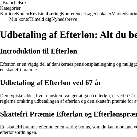
_
BrancheBox
Kategorier
Karriere
Kontor
Revision
Læring
Konferencer
Lager
Lokaler
Markedsføri
Min konto
Tilmeld dig
Nyhedsbreve
Udbetaling af Efterløn: Alt du 
Introduktion til Efterløn
Efterløn er en vigtig del af danskernes pensionsplanlægning og muliggør
en skattefri præmie.
Udbetaling af Efterløn ved 67 år
Den typiske alder, hvor danskere vælger at gå på efterløn, er ved 67 å
reglerne omkring udbetalingen af efterløn og den skattefri præmie for a
Skattefri Præmie Efterløn og Efterlønspræ
En skattefri præmie efterløn er en særlig bonus, som du kan modtage v
efterlønsordningen.