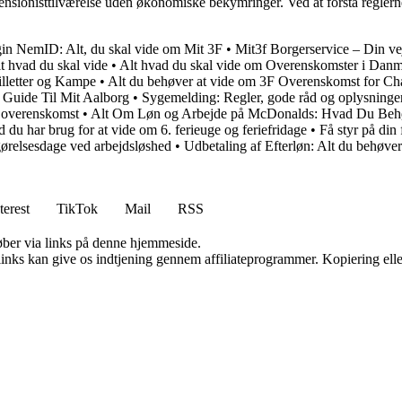
nsionisttilværelse uden økonomiske bekymringer. Ved at forstå reglerne 
in NemID: Alt, du skal vide om Mit 3F
•
Mit3f Borgerservice – Din vej
t hvad du skal vide
•
Alt hvad du skal vide om Overenskomster i Dan
lletter og Kampe
•
Alt du behøver at vide om 3F Overenskomst for Cha
 Guide Til Mit Aalborg
•
Sygemelding: Regler, gode råd og oplysninge
 overenskomst
•
Alt Om Løn og Arbejde på McDonalds: Hvad Du Beh
d du har brug for at vide om 6. ferieuge og feriefridage
•
Få styr på din
ørelsesdage ved arbejdsløshed
•
Udbetaling af Efterløn: Alt du behøve
terest
TikTok
Mail
RSS
 køber via links på denne hjemmeside.
 links kan give os indtjening gennem affiliateprogrammer. Kopiering elle