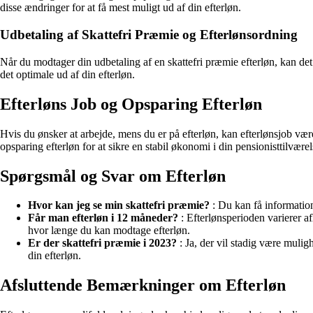
disse ændringer for at få mest muligt ud af din efterløn.
Udbetaling af Skattefri Præmie og Efterlønsordning
Når du modtager din udbetaling af en skattefri præmie efterløn, kan det 
det optimale ud af din efterløn.
Efterløns Job og Opsparing Efterløn
Hvis du ønsker at arbejde, mens du er på efterløn, kan efterlønsjob vær
opsparing efterløn for at sikre en stabil økonomi i din pensionisttilværel
Spørgsmål og Svar om Efterløn
Hvor kan jeg se min skattefri præmie?
: Du kan få information
Får man efterløn i 12 måneder?
: Efterlønsperioden varierer af
hvor længe du kan modtage efterløn.
Er der skattefri præmie i 2023?
: Ja, der vil stadig være muligh
din efterløn.
Afsluttende Bemærkninger om Efterløn