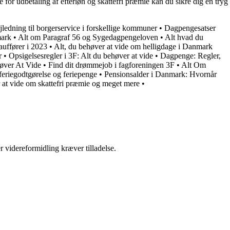
for udbetaling af efterløn og skattefri præmie kan du sikre dig en tryg
ledning til borgerservice i forskellige kommuner
•
Dagpengesatser
mark
•
Alt om Paragraf 56 og Sygedagpengeloven
•
Alt hvad du
uffører i 2023
•
Alt, du behøver at vide om helligdage i Danmark
r
•
Opsigelsesregler i 3F: Alt du behøver at vide
•
Dagpenge: Regler,
øver At Vide
•
Find dit drømmejob i fagforeningen 3F
•
Alt Om
 feriegodtgørelse og feriepenge
•
Pensionsalder i Danmark: Hvornår
r at vide om skattefri præmie og meget mere
•
r videreformidling kræver tilladelse.