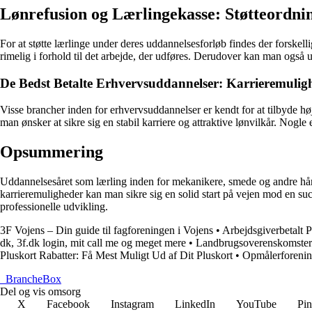
Lønrefusion og Lærlingekasse: Støtteordni
For at støtte lærlinge under deres uddannelsesforløb findes der forskel
rimelig i forhold til det arbejde, der udføres. Derudover kan man også
De Bedst Betalte Erhvervsuddannelser: Karrieremulig
Visse brancher inden for erhvervsuddannelser er kendt for at tilbyde hø
man ønsker at sikre sig en stabil karriere og attraktive lønvilkår. Nog
Opsummering
Uddannelsesåret som lærling inden for mekanikere, smede og andre hån
karrieremuligheder kan man sikre sig en solid start på vejen mod en suc
professionelle udvikling.
3F Vojens – Din guide til fagforeningen i Vojens
•
Arbejdsgiverbetalt
dk, 3f.dk login, mit call me og meget mere
•
Landbrugsoverenskomster o
Pluskort Rabatter: Få Mest Muligt Ud af Dit Pluskort
•
Opmålerforening
_
BrancheBox
Del og vis omsorg
X
Facebook
Instagram
LinkedIn
YouTube
Pin