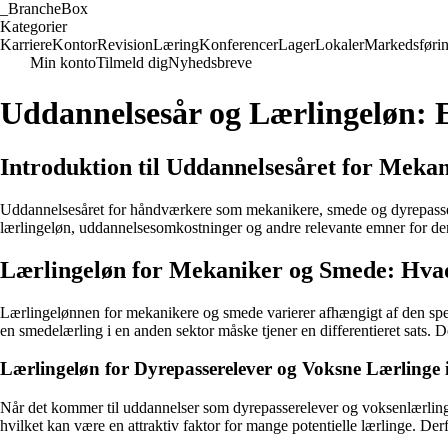
_
BrancheBox
Kategorier
Karriere
Kontor
Revision
Læring
Konferencer
Lager
Lokaler
Markedsføri
Min konto
Tilmeld dig
Nyhedsbreve
Uddannelsesår og Lærlingeløn: 
Introduktion til Uddannelsesåret for Meka
Uddannelsesåret for håndværkere som mekanikere, smede og dyrepasserel
lærlingeløn, uddannelsesomkostninger og andre relevante emner for dem
Lærlingeløn for Mekaniker og Smede: Hvad
Lærlingelønnen for mekanikere og smede varierer afhængigt af den sp
en smedelærling i en anden sektor måske tjener en differentieret sats.
Lærlingeløn for Dyrepasserelever og Voksne Lærlinge 
Når det kommer til uddannelser som dyrepasserelever og voksenlærling
hvilket kan være en attraktiv faktor for mange potentielle lærlinge. Der