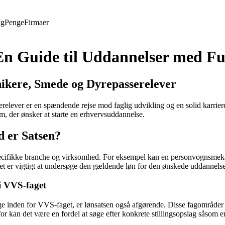
ng
Penge
Firmaer
En Guide til Uddannelser med F
nikere, Smede og Dyrepasserelever
ever er en spændende rejse mod faglig udvikling og en solid karriere i
, der ønsker at starte en erhvervsuddannelse.
 er Satsen?
ecifikke branche og virksomhed. For eksempel kan en personvognsmeka
 Det er vigtigt at undersøge den gældende løn for den ønskede uddannel
i VVS-faget
e inden for VVS-faget, er lønsatsen også afgørende. Disse fagområder 
for kan det være en fordel at søge efter konkrete stillingsopslag såsom 