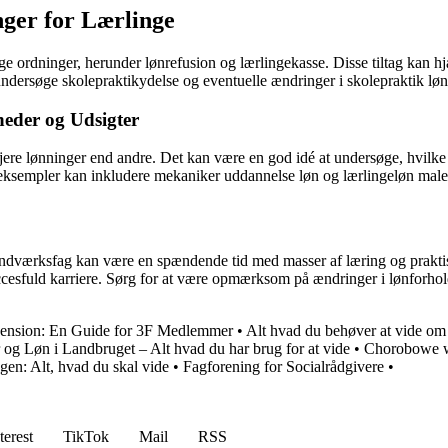
nger for Lærlinge
lige ordninger, herunder lønrefusion og lærlingekasse. Disse tiltag kan 
 undersøge skolepraktikydelse og eventuelle ændringer i skolepraktik lø
heder og Udsigter
jere lønninger end andre. Det kan være en god idé at undersøge, hvilke 
le eksempler kan inkludere mekaniker uddannelse løn og lærlingeløn male
dværksfag kan være en spændende tid med masser af læring og praktisk
cesfuld karriere. Sørg for at være opmærksom på ændringer i lønforhold 
 Pension: En Guide for 3F Medlemmer
•
Alt hvad du behøver at vide om 
g Løn i Landbruget – Alt hvad du har brug for at vide
•
Chorobowe 
en: Alt, hvad du skal vide
•
Fagforening for Socialrådgivere
•
terest
TikTok
Mail
RSS