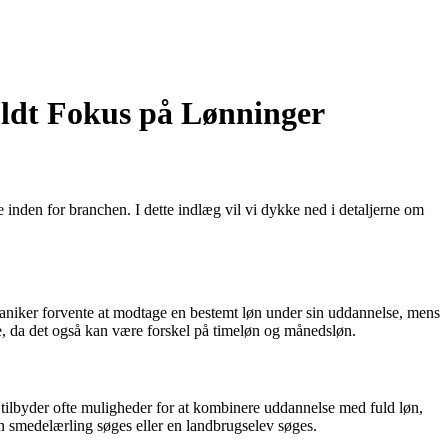
uldt Fokus på Lønninger
nden for branchen. I dette indlæg vil vi dykke ned i detaljerne om
niker forvente at modtage en bestemt løn under sin uddannelse, mens
se, da det også kan være forskel på timeløn og månedsløn.
tilbyder ofte muligheder for at kombinere uddannelse med fuld løn,
en smedelærling søges eller en landbrugselev søges.