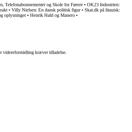
n, Telefonabonnementer og Skole for Førere
•
OK23 Industrien:
rakt
•
Villy Nielsen: En dansk politisk figur
•
Skat.dk på litauisk:
og oplysninger
•
Henrik Hald og Manero
•
r videreformidling kræver tilladelse.