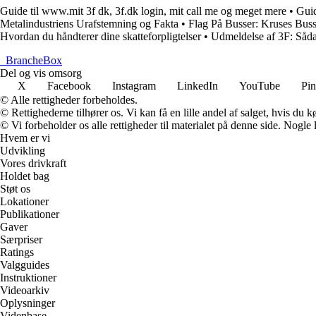
Guide til www.mit 3f dk, 3f.dk login, mit call me og meget mere
•
Guid
Metalindustriens Urafstemning og Fakta
•
Flag På Busser: Kruses Bus
Hvordan du håndterer dine skatteforpligtelser
•
Udmeldelse af 3F: Såda
_
BrancheBox
Del og vis omsorg
X
Facebook
Instagram
LinkedIn
YouTube
Pin
© Alle rettigheder forbeholdes.
© Rettighederne tilhører os. Vi kan få en lille andel af salget, hvis du
© Vi forbeholder os alle rettigheder til materialet på denne side. Nogle
Hvem er vi
Udvikling
Vores drivkraft
Holdet bag
Støt os
Lokationer
Publikationer
Gaver
Særpriser
Ratings
Valgguides
Instruktioner
Videoarkiv
Oplysninger
Videnbase