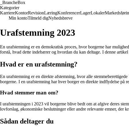
_
BrancheBox
Kategorier
Karriere
Kontor
Revision
Læring
Konferencer
Lager
Lokaler
Markedsføri
Min konto
Tilmeld dig
Nyhedsbreve
Urafstemning 2023
En urafstemning er en demokratisk proces, hvor borgerne har mulighed f
forstå, hvad dette indebærer og hvordan du kan deltage. I denne artike
Hvad er en urafstemning?
En urafstemning er en direkte afstemning, hvor alle stemmeberettigede bo
borgerne. I en urafstemning har hver borger en direkte indflydelse på res
Hvad stemmer man om?
I urafstemningen i 2023 vil borgerne blive bedt om at afgive deres st
lovforslag, økonomiske beslutninger eller andre relevante emner, der kr
Sådan deltager du