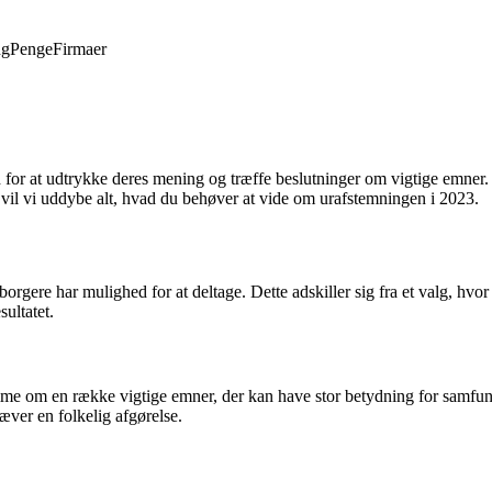
ng
Penge
Firmaer
or at udtrykke deres mening og træffe beslutninger om vigtige emner. I 
l vil vi uddybe alt, hvad du behøver at vide om urafstemningen i 2023.
rgere har mulighed for at deltage. Dette adskiller sig fra et valg, hvor
ultatet.
emme om en række vigtige emner, der kan have stor betydning for samfun
æver en folkelig afgørelse.