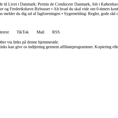
e til Livet i Danmark: Permis de Conducere Danmark, Job i Københav
ser og Frederikshavn Bybusser
•
Alt hvad du skal vide om 0-timers kont
n melder du dig ud af fagforeningen
•
Sygemelding: Regler, gode råd 
terest
TikTok
Mail
RSS
 køber via links på denne hjemmeside.
 links kan give os indtjening gennem affiliateprogrammer. Kopiering elle