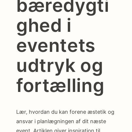
bæredygti
ghed i
eventets
udtryk og
fortælling
Lær, hvordan du kan forene æstetik og
ansvar i planlægningen af dit næste
event. Artiklen giver inspiration til,