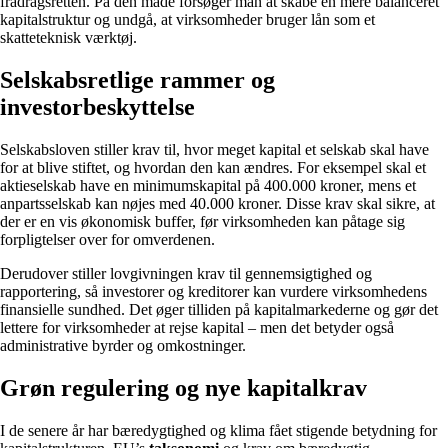
fradragsretten. På den måde forsøger man at skabe en mere balanceret
kapitalstruktur og undgå, at virksomheder bruger lån som et
skatteteknisk værktøj.
Selskabsretlige rammer og
investorbeskyttelse
Selskabsloven stiller krav til, hvor meget kapital et selskab skal have
for at blive stiftet, og hvordan den kan ændres. For eksempel skal et
aktieselskab have en minimumskapital på 400.000 kroner, mens et
anpartsselskab kan nøjes med 40.000 kroner. Disse krav skal sikre, at
der er en vis økonomisk buffer, før virksomheden kan påtage sig
forpligtelser over for omverdenen.
Derudover stiller lovgivningen krav til gennemsigtighed og
rapportering, så investorer og kreditorer kan vurdere virksomhedens
finansielle sundhed. Det øger tilliden på kapitalmarkederne og gør det
lettere for virksomheder at rejse kapital – men det betyder også
administrative byrder og omkostninger.
Grøn regulering og nye kapitalkrav
I de senere år har bæredygtighed og klima fået stigende betydning for