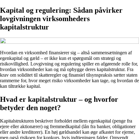
Kapital og regulering: Sådan påvirker
lovgivningen virksomheders
kapitalstruktur
Hvordan en virksomhed finansierer sig – altså sammensætningen af
egenkapital og gæld – er ikke kun et spørgsmål om strategi og
risikovillighed. Lovgivning og regulering spiller en afgørende rolle for,
hvordan virksomheder kan og må opbygge deres kapitalstruktur. Fra
krav om soliditet til skatteregler og finansiel tilsynspraksis sætter staten
rammerne for, hvor meget risiko virksomheder kan tage, og hvordan de
kan tiltrække kapital.
Hvad er kapitalstruktur – og hvorfor
betyder den noget?
Kapitalstrukturen beskriver forholdet mellem egenkapital (penge fra
ejere eller aktionærer) og fremmedkapital (lån fra banker, obligationer
eller andre kreditorer). En høj gældsandel kan øge afkastet for ejerne,
men også risikoen for konkurs, hvis indtjeningen falder. Omvendt