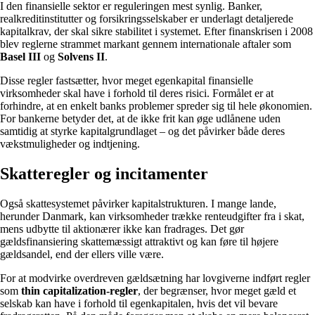
I den finansielle sektor er reguleringen mest synlig. Banker,
realkreditinstitutter og forsikringsselskaber er underlagt detaljerede
kapitalkrav, der skal sikre stabilitet i systemet. Efter finanskrisen i 2008
blev reglerne strammet markant gennem internationale aftaler som
Basel III
og
Solvens II
.
Disse regler fastsætter, hvor meget egenkapital finansielle
virksomheder skal have i forhold til deres risici. Formålet er at
forhindre, at en enkelt banks problemer spreder sig til hele økonomien.
For bankerne betyder det, at de ikke frit kan øge udlånene uden
samtidig at styrke kapitalgrundlaget – og det påvirker både deres
vækstmuligheder og indtjening.
Skatteregler og incitamenter
Også skattesystemet påvirker kapitalstrukturen. I mange lande,
herunder Danmark, kan virksomheder trække renteudgifter fra i skat,
mens udbytte til aktionærer ikke kan fradrages. Det gør
gældsfinansiering skattemæssigt attraktivt og kan føre til højere
gældsandel, end der ellers ville være.
For at modvirke overdreven gældsætning har lovgiverne indført regler
som
thin capitalization-regler
, der begrænser, hvor meget gæld et
selskab kan have i forhold til egenkapitalen, hvis det vil bevare