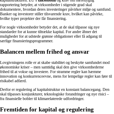
kapitalstrukturen. EU’s
taksonomi
og krav om bæredygtig
rapportering betyder, at virksomheder i stigende grad skal
dokumentere, hvordan deres investeringer påvirker miljø og samfund.
Banker og investorer stiller tilsvarende krav, hvilket kan påvirke,
hvilke typer projekter der får finansiering.
For nogle virksomheder betyder det, at de skal tilpasse sig nye
standarder for at kunne tiltrække kapital. For andre åbner det
muligheder for at udstede grønne obligationer eller få adgang til
særlige finansieringsprogrammer.
Balancen mellem frihed og ansvar
Lovgivningens rolle er at skabe stabilitet og beskytte samfundet mod
økonomiske kriser – men samtidig skal den give virksomhederne
frihed til at vokse og investere. For stramme regler kan hæmme
innovation og konkurrenceevne, mens for lempelige regler kan føre til
risikabel adfærd.
Derfor er regulering af kapitalstruktur en konstant balancegang. Den
skal tilpasses konjunkturer, teknologiske forandringer og nye risici –
fra finansielle bobler til klimarelaterede udfordringer.
Fremtiden for kapital og regulering