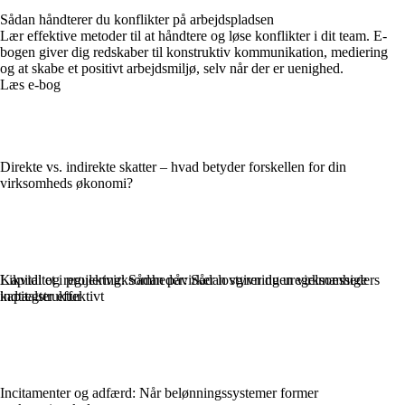
Sådan håndterer du konflikter på arbejdspladsen
Lær effektive metoder til at håndtere og løse konflikter i dit team. E-
bogen giver dig redskaber til konstruktiv kommunikation, mediering
og at skabe et positivt arbejdsmiljø, selv når der er uenighed.
Læs e-bog
Direkte vs. indirekte skatter – hvad betyder forskellen for din
virksomheds økonomi?
Likviditet i projektvirksomheder: Sådan styrer du uregelmæssige
Kapital og regulering: Sådan påvirker lovgivningen virksomheders
indtægter effektivt
kapitalstruktur
Incitamenter og adfærd: Når belønningssystemer former