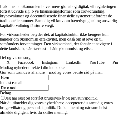
I takt med at økonomien bliver mere global og digital, vil reguleringen
fortsat udvikle sig. Nye finansieringsformer som crowdfunding,
kryptovalutaer og decentraliserede finansielle systemer udfordrer de
traditionelle rammer. Samtidig vil krav om bæredygtighed og ansvarlig
kapitalforvaltning få større vægt.
For virksomheder betyder det, at kapitalstruktur ikke længere kun
handler om økonomisk effektivitet, men også om at leve op til
samfundets forventninger. Den virksomhed, der forstår at navigere i
dette landskab, står stærkest – både økonomisk og etisk.
Del og vis omsorg
X
Facebook
Instagram
LinkedIn
YouTube
Pin
Modtag nyheder direkte i din indbakke
Gør som tusindvis af andre – modtag vores bedste råd på mail.
Indtast e-mail
Deltag
Jeg har læst og forstået brugervilkår og privatlivspolitik.
Når du tilmelder dig vores nyhedsbrev, accepterer du samtidig vores
brugervilkår og persondatapolitik. Du kan nemt og når som helst
afmelde dig igen, hvis du skifter mening.